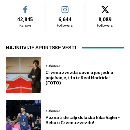
42,845
6,644
8,089
Fanovi
Follovers
Follovers
NAJNOVIJE SPORTSKE VESTI
KOŠARKA
Crvena zvezda dovela jos jedno
pojačanje, i to iz Real Madrida!
(FOTO)
KOŠARKA
Poznati detalji dolaska Nika Vajler-
Beba u Crvenu zvezdu!