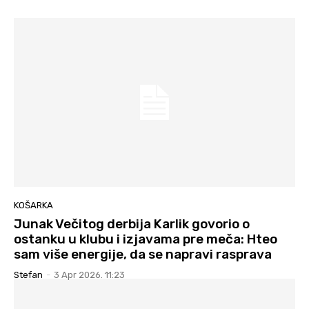
KOŠARKA
Junak Večitog derbija Karlik govorio o
ostanku u klubu i izjavama pre meča: Hteo
sam više energije, da se napravi rasprava
Stefan
-
3 Apr 2026. 11:23