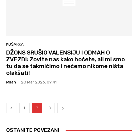
KOŠARKA
DŽONS SRUŠIO VALENSIJU I ODMAH O
ZVEZDI: Zovite nas kako hoćete, ali mi smo
tu da se takmičimo i nećemo nikome ništa
olakšati!
Milan
-
28 Mar 2026. 09:41
1
2
3
OSTANITE POVEZANI