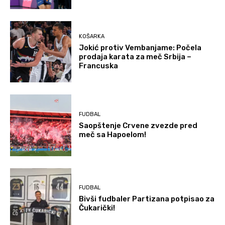
KOŠARKA
Jokić protiv Vembanjame: Počela
prodaja karata za meč Srbija –
Francuska
FUDBAL
Saopštenje Crvene zvezde pred
meč sa Hapoelom!
FUDBAL
Bivši fudbaler Partizana potpisao za
Čukarički!