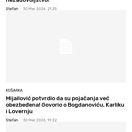
Stefan
-
30 Mar 2026. 21:35
KOŠARKA
Mijailović potvrdio da su pojačanja već
obezbeđena! Govorio o Bogdanoviću, Karliku
i Lovernju
Stefan
-
30 Mar 2026. 19:32