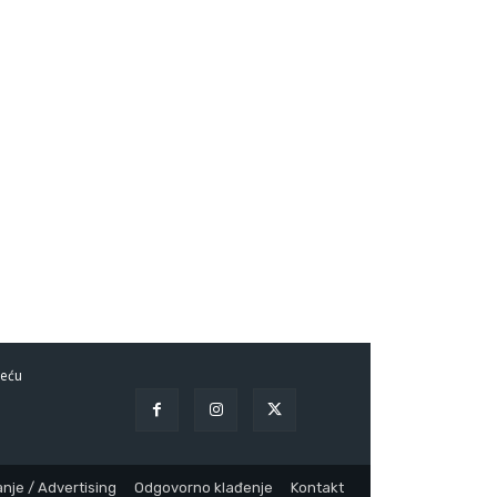
eću
nje / Advertising
Odgovorno klađenje
Kontakt