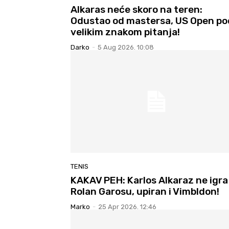
Alkaras neće skoro na teren:
Odustao od mastersa, US Open po
velikim znakom pitanja!
Darko
-
5 Aug 2026. 10:08
TENIS
KAKAV PEH: Karlos Alkaraz ne igra
Rolan Garosu, upiran i Vimbldon!
Marko
-
25 Apr 2026. 12:46