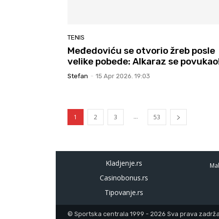
TENIS
Međedoviću se otvorio žreb posle
velike pobede: Alkaraz se povukao
Stefan
-
15 Apr 2026. 19:03
...
1
2
3
53
Kladjenje.rs
Mal
Casinobonus.rs
Tipovanje.rs
© Sportska centrala 1999 - 2026 Sva prava zadržan