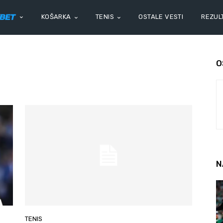
KOŠARKA
TENIS
OSTALE VESTI
REZULT
O
N
TENIS