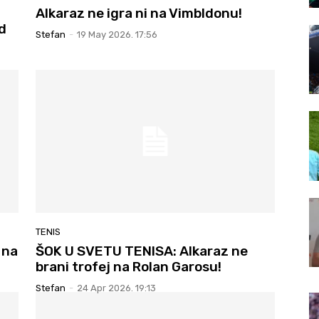
Alkaraz ne igra ni na Vimbldonu!
d
Stefan
-
19 May 2026. 17:56
TENIS
 na
ŠOK U SVETU TENISA: Alkaraz ne
brani trofej na Rolan Garosu!
Stefan
-
24 Apr 2026. 19:13