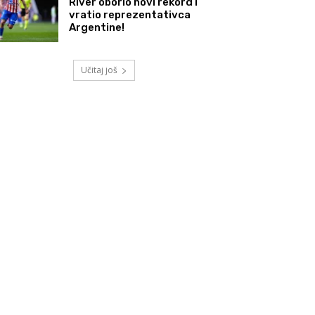
River oborio novi rekord i
vratio reprezentativca
Argentine!
Učitaj još