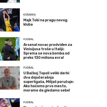
KOŠARKA
Majk Tobi na pragu novog
kluba
FUDBAL
Arsenal novac predviđen za
Vinisijusa troše u Italiji:
Sprema se nova bomba od
preko 130 miliona evra!
FUDBAL
U Bačkoj Topoli veliki derbi
dva dojučerašnja
superligaša, Milijaš poručuje:
Ako hoćemo prvo mesto,
moramo da gledamo sebe!
FUDBAL