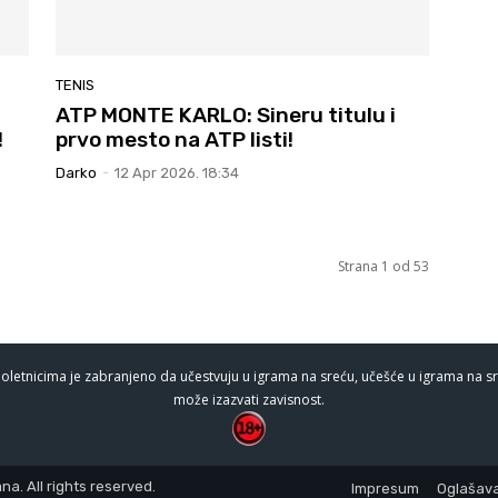
TENIS
ATP MONTE KARLO: Sineru titulu i
!
prvo mesto na ATP listi!
Darko
-
12 Apr 2026. 18:34
Strana 1 od 53
oletnicima je zabranjeno da učestvuju u igrama na sreću, učešće u igrama na sr
može izazvati zavisnost.
a. All rights reserved.
Impresum
Oglašava