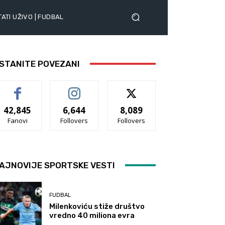
ATI UŽIVO | FUDBAL
STANITE POVEZANI
42,845
6,644
8,089
Fanovi
Follovers
Follovers
AJNOVIJE SPORTSKE VESTI
FUDBAL
Milenkoviću stiže društvo
vredno 40 miliona evra