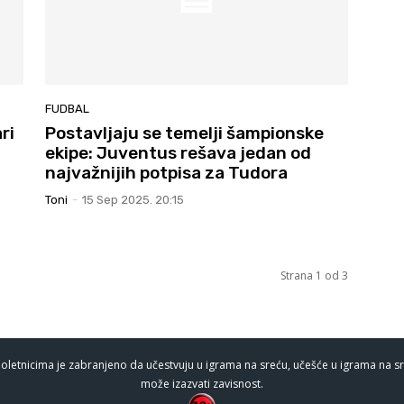
FUDBAL
ri
Postavljaju se temelji šampionske
ekipe: Juventus rešava jedan od
najvažnijih potpisa za Tudora
Toni
-
15 Sep 2025. 20:15
Strana 1 od 3
oletnicima je zabranjeno da učestvuju u igrama na sreću, učešće u igrama na sr
može izazvati zavisnost.