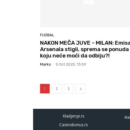
FUDBAL
NAKON MEČA JUVE – MILAN: Emisa
Arsenala stigli, sprema se ponuda
koju neće moći da odbiju?!
Marko
-
5 Oct 2025. 13:59
1
2
3
Kladjenje.rs
Mal
Casinobonus.rs