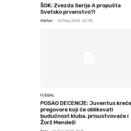
ŠOK: Zvezda Serije A propušta
Svetsko prvenstvo?!
Stefan
-
24 May 2026. 22:38
FUDBAL
POSAO DECENIJE: Juventus kreće
pregovore koji će oblikovati
budućnost kluba, prisustvovaće i
Žorž Mendeš!