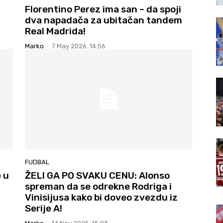
Florentino Perez ima san – da spoji
dva napadača za ubitačan tandem
Real Madrida!
Marko
-
7 May 2026. 14:56
FUDBAL
 u
ŽELI GA PO SVAKU CENU: Alonso
spreman da se odrekne Rodriga i
Vinisijusa kako bi doveo zvezdu iz
Serije A!