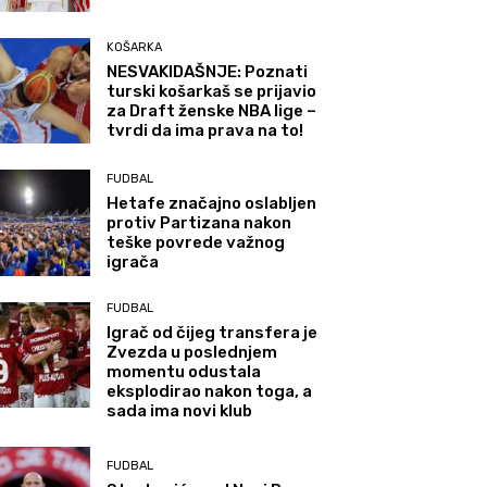
KOŠARKA
NESVAKIDAŠNJE: Poznati
turski košarkaš se prijavio
za Draft ženske NBA lige –
tvrdi da ima prava na to!
FUDBAL
Hetafe značajno oslabljen
protiv Partizana nakon
teške povrede važnog
igrača
FUDBAL
Igrač od čijeg transfera je
Zvezda u poslednjem
momentu odustala
eksplodirao nakon toga, a
sada ima novi klub
FUDBAL