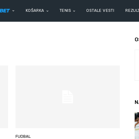
KOŠARKA
TENIS
OSTALE VESTI
REZULT
O
N
FUDBAL