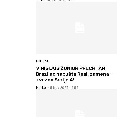
Toni
-
14 Dec 2025. 10:11
FUDBAL
VINISIJUS ŽUNIOR PRECRTAN:
Brazilac napušta Real, zamena –
zvezda Serije A!
Marko
-
5 Nov 2025. 16:55