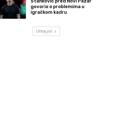
Stanković pred Novi Pazar
govorio o problemima u
igračkom kadru
Učitaj još