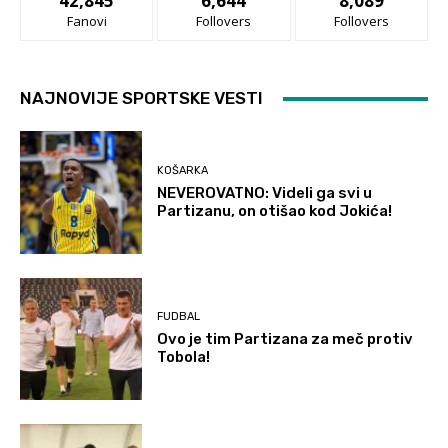
42,845
6,644
8,089
Fanovi
Follovers
Follovers
NAJNOVIJE SPORTSKE VESTI
KOŠARKA
NEVEROVATNO: Videli ga svi u
Partizanu, on otišao kod Jokića!
FUDBAL
Ovo je tim Partizana za meč protiv
Tobola!