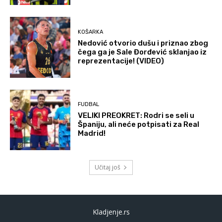
KOŠARKA
Nedović otvorio dušu i priznao zbog
čega ga je Sale Đorđević sklanjao iz
reprezentacije! (VIDEO)
FUDBAL
VELIKI PREOKRET: Rodri se seli u
Španiju, ali neće potpisati za Real
Madrid!
Učitaj još
Kladjenje.rs