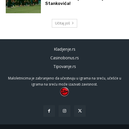
Stankovića!
Učitaj još
Kladjenje.rs
Casinobonus.rs
Tipovanje.rs
Maloletnicima je zabranjeno da učestvuju u igrama na sreću, učešće u
igrama na sreću može izazvati zavisnost.