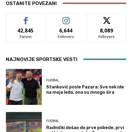
OSTANITE POVEZANI
42,845
6,644
8,089
Fanovi
Follovers
Follovers
NAJNOVIJE SPORTSKE VESTI
FUDBAL
Stanković posle Pazara: Sve nek ide
na moja leđa, ona su mnogo šira
FUDBAL
Radnički došao do prve pobede, prvi