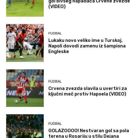
gol bivšeg napadača Crvene zvezde
(VIDEO)
FUDBAL
Lukaku novo veliko ime u Turskoj,
Napoli dovodi zamenu iz šampiona
Engleske
FUDBAL
Crvena zvezda slavila u uvertiri za
ključni meč protiv Hapoela (VIDEO)
FUDBAL
GOLAZOOOO! Nestvaran gol sa pola
terena u Rosariju u stilu Dejana