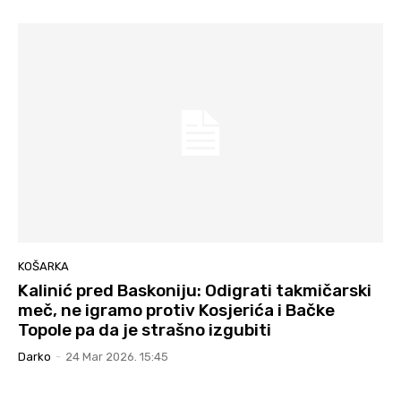
KOŠARKA
Kalinić pred Baskoniju: Odigrati takmičarski
meč, ne igramo protiv Kosjerića i Bačke
Topole pa da je strašno izgubiti
Darko
-
24 Mar 2026. 15:45