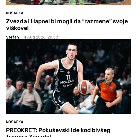
KOŠARKA
Zvezda i Hapoel bi mogli da “razmene” svoje
viškove!
Stefan
-
4 Aug 2026. 20:58
KOŠARKA
PREOKRET: Pokuševski ide kod bivšeg
trenera Zvezde!