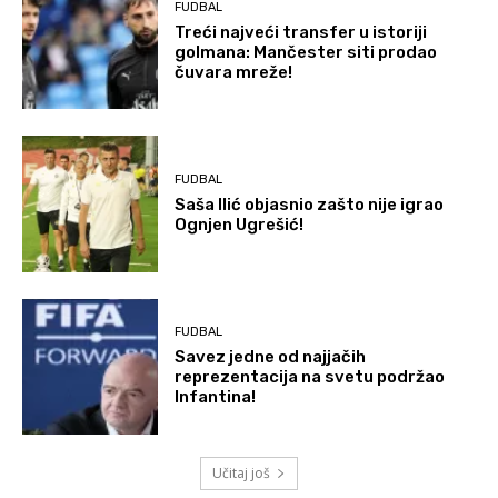
FUDBAL
Treći najveći transfer u istoriji
golmana: Mančester siti prodao
čuvara mreže!
FUDBAL
Saša Ilić objasnio zašto nije igrao
Ognjen Ugrešić!
FUDBAL
Savez jedne od najjačih
reprezentacija na svetu podržao
Infantina!
Učitaj još