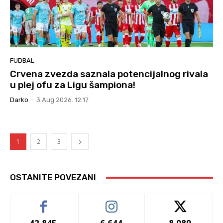
FUDBAL
Crvena zvezda saznala potencijalnog rivala
u plej ofu za Ligu šampiona!
Darko
-
3 Aug 2026. 12:17
1
2
3
OSTANITE POVEZANI