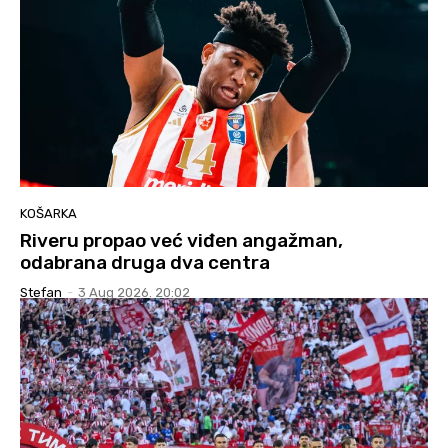
KOŠARKA
Riveru propao već viđen angažman,
odabrana druga dva centra
Stefan
-
3 Aug 2026. 20:02