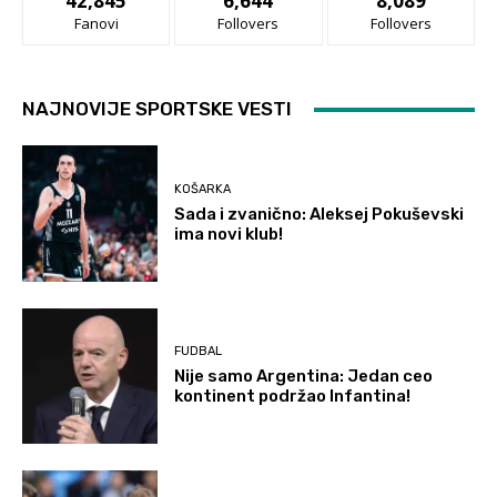
42,845
6,644
8,089
Fanovi
Follovers
Follovers
NAJNOVIJE SPORTSKE VESTI
KOŠARKA
Sada i zvanično: Aleksej Pokuševski
ima novi klub!
FUDBAL
Nije samo Argentina: Jedan ceo
kontinent podržao Infantina!