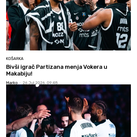
KOŠARKA
Bivši igrač Partizana menja Vokera u
Makabiju!
Marko
-
26 Jul 2026. 09:48