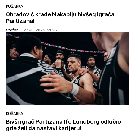
KOŠARKA
Obradović krade Makabiju bivšeg igrača
Partizana!
Stefan
-
27 Jul 2026. 21:58
KOŠARKA
Bivši igrač Partizana Ife Lundberg odlučio
gde želi da nastavi karijeru!