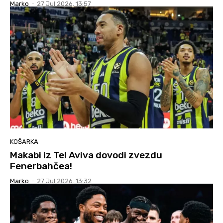
Marko
-
27 Jul 2026. 13:57
KOŠARKA
Makabi iz Tel Aviva dovodi zvezdu
Fenerbahčea!
Marko
-
27 Jul 2026. 13:32