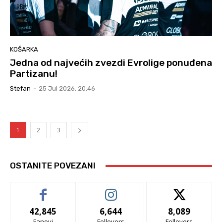
KOŠARKA
Jedna od najvećih zvezdi Evrolige ponuđena
Partizanu!
Stefan
-
25 Jul 2026. 20:46
1
2
3
OSTANITE POVEZANI
42,845
6,644
8,089
Fanovi
Follovers
Follovers