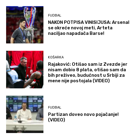
FUDBAL
NAKON POTPISA VINISIJUSA: Arsenal
se okreće novoj meti, Arteta
naciljao napadača Barse!
KOŠARKA
Rajaković: Otišao sam iz Zvezde jer
nisam dobio 8 plata, otišao sam da
bih preživeo, budućnost u Srbiji za
mene nije postojala (VIDEO)
FUDBAL
Partizan doveo novo pojačanje!
(VIDEO)