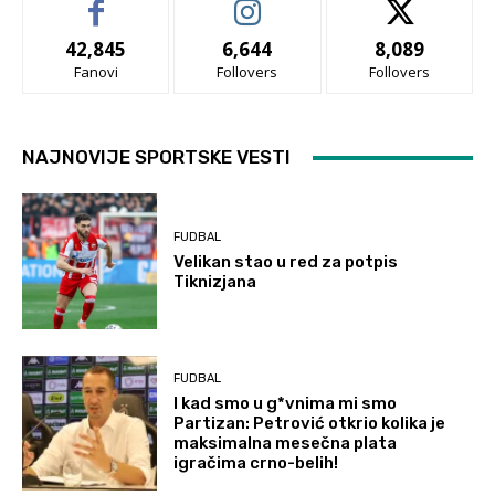
42,845
6,644
8,089
Fanovi
Follovers
Follovers
NAJNOVIJE SPORTSKE VESTI
FUDBAL
Velikan stao u red za potpis
Tiknizjana
FUDBAL
I kad smo u g*vnima mi smo
Partizan: Petrović otkrio kolika je
maksimalna mesečna plata
igračima crno-belih!