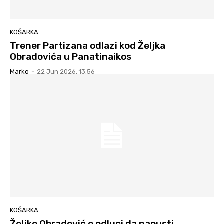
KOŠARKA
Trener Partizana odlazi kod Željka
Obradovića u Panatinaikos
Marko
-
22 Jun 2026. 13:56
KOŠARKA
Željko Obradović o odluci da napusti