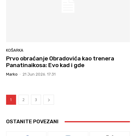
KOŠARKA
Prvo obraćanje Obradovića kao trenera
Panatinaikosa: Evo kad i gde
Marko
-
21 Jun 2026. 17:31
1
2
3
OSTANITE POVEZANI