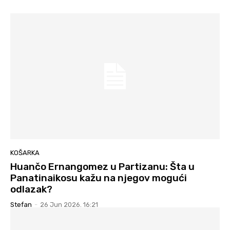
KOŠARKA
Huančo Ernangomez u Partizanu: Šta u
Panatinaikosu kažu na njegov mogući
odlazak?
Stefan
-
26 Jun 2026. 16:21