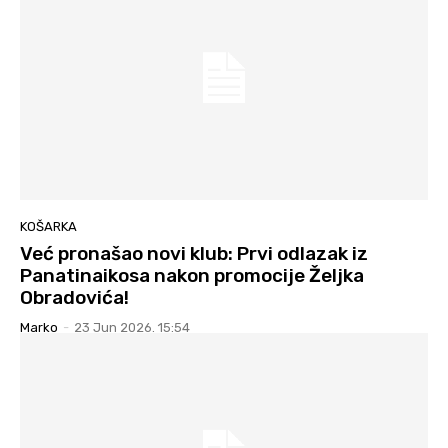
KOŠARKA
Već pronašao novi klub: Prvi odlazak iz
Panatinaikosa nakon promocije Željka
Obradovića!
Marko
-
23 Jun 2026. 15:54