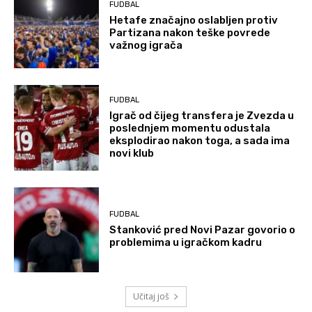
FUDBAL
Hetafe značajno oslabljen protiv
Partizana nakon teške povrede
važnog igrača
FUDBAL
Igrač od čijeg transfera je Zvezda u
poslednjem momentu odustala
eksplodirao nakon toga, a sada ima
novi klub
FUDBAL
Stanković pred Novi Pazar govorio o
problemima u igračkom kadru
Učitaj još