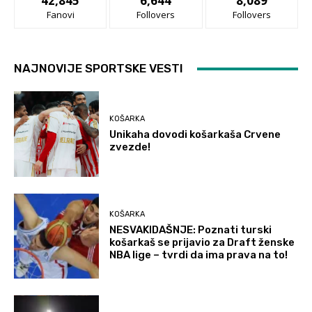
42,845
6,644
8,089
Fanovi
Follovers
Follovers
NAJNOVIJE SPORTSKE VESTI
KOŠARKA
Unikaha dovodi košarkaša Crvene
zvezde!
KOŠARKA
NESVAKIDAŠNJE: Poznati turski
košarkaš se prijavio za Draft ženske
NBA lige – tvrdi da ima prava na to!