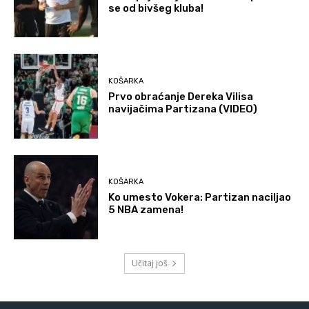
se od bivšeg kluba!
KOŠARKA
Prvo obraćanje Dereka Vilisa
navijačima Partizana (VIDEO)
KOŠARKA
Ko umesto Vokera: Partizan naciljao
5 NBA zamena!
Učitaj još