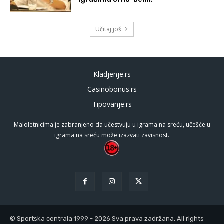
Učitaj još
Kladjenje.rs
Casinobonus.rs
Tipovanje.rs
Maloletnicima je zabranjeno da učestvuju u igrama na sreću, učešće u
igrama na sreću može izazvati zavisnost.
© Sportska centrala 1999 - 2026 Sva prava zadržana. All rights