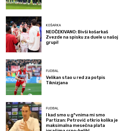
KOŠARKA
NEOČEKIVANO: Bivši košarkaš
Zvezde na spisku za duele u našoj
grupi!
FUDBAL
Velikan stao u red za potpis
Tiknizjana
FUDBAL
I kad smo u g*vnima mi smo
Partizan: Petrović otkrio kolika je
maksimalna mesečna plata
igračima crno-belih!