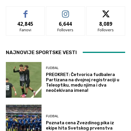
42,845
6,644
8,089
Fanovi
Follovers
Follovers
NAJNOVIJE SPORTSKE VESTI
FUDBAL
PREOKRET: Četvorica fudbalera
Partizana na dvojnoj registraciji u
Teleoptiku, među njima i dva
neočekivana imena!
FUDBAL
Poznata cena Zvezdinog pika iz
ekipe hita Svetskog prvenstva