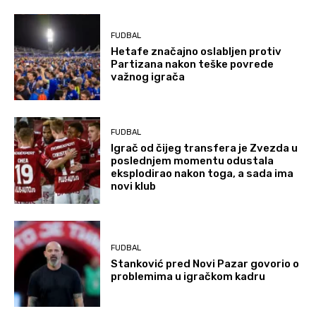
FUDBAL
Hetafe značajno oslabljen protiv
Partizana nakon teške povrede
važnog igrača
FUDBAL
Igrač od čijeg transfera je Zvezda u
poslednjem momentu odustala
eksplodirao nakon toga, a sada ima
novi klub
FUDBAL
Stanković pred Novi Pazar govorio o
problemima u igračkom kadru