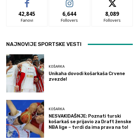
42,845
6,644
8,089
Fanovi
Follovers
Follovers
NAJNOVIJE SPORTSKE VESTI
KOŠARKA
Unikaha dovodi košarkaša Crvene
zvezde!
KOŠARKA
NESVAKIDAŠNJE: Poznati turski
košarkaš se prijavio za Draft ženske
NBA lige – tvrdi da ima prava na to!