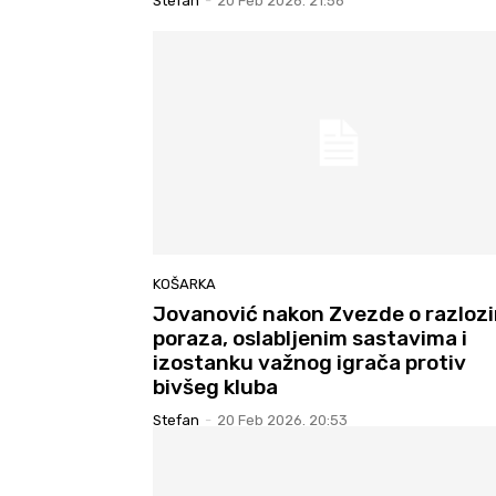
Stefan
-
20 Feb 2026. 21:56
KOŠARKA
Jovanović nakon Zvezde o razloz
poraza, oslabljenim sastavima i
izostanku važnog igrača protiv
bivšeg kluba
Stefan
-
20 Feb 2026. 20:53