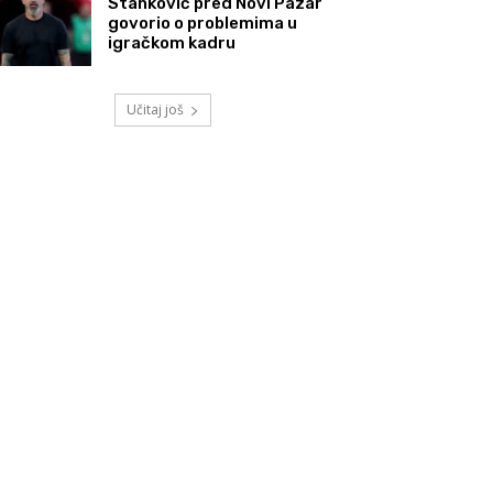
Stanković pred Novi Pazar
govorio o problemima u
igračkom kadru
Učitaj još