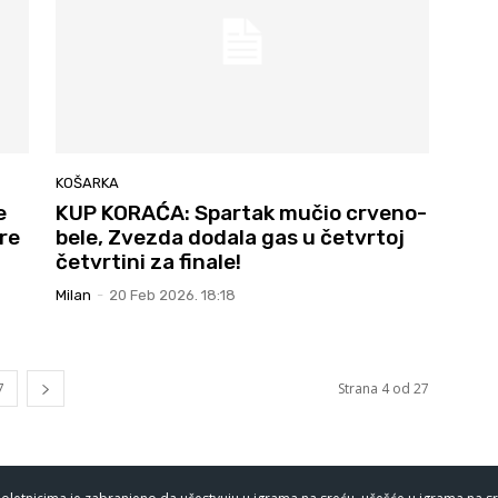
KOŠARKA
e
KUP KORAĆA: Spartak mučio crveno-
re
bele, Zvezda dodala gas u četvrtoj
četvrtini za finale!
Milan
-
20 Feb 2026. 18:18
7
Strana 4 od 27