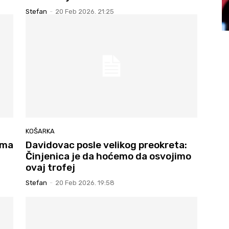
Stefan
-
20 Feb 2026. 21:25
KOŠARKA
ima
Davidovac posle velikog preokreta:
Činjenica je da hoćemo da osvojimo
ovaj trofej
Stefan
-
20 Feb 2026. 19:58