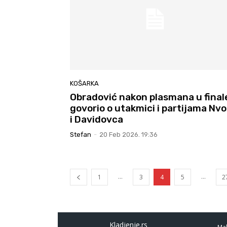
KOŠARKA
Obradović nakon plasmana u final
govorio o utakmici i partijama Nvo
i Davidovca
Stefan
-
20 Feb 2026. 19:36
...
...
1
3
4
5
2
Kladjenje.rs