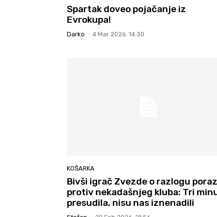
Spartak doveo pojačanje iz
Evrokupa!
Darko
-
4 Mar 2026. 14:30
KOŠARKA
Bivši igrač Zvezde o razlogu pora
protiv nekadašnjeg kluba: Tri min
presudila, nisu nas iznenadili