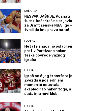
KOŠARKA
NESVAKIDAŠNJE: Poznati
turski košarkaš se prijavio
za Draft ženske NBA lige –
tvrdi da ima prava na to!
FUDBAL
Hetafe značajno oslabljen
protiv Partizana nakon
teške povrede važnog
igrača
FUDBAL
Igrač od čijeg transfera je
Zvezda u poslednjem
momentu odustala
eksplodirao nakon toga, a
sada ima novi klub
FUDBAL