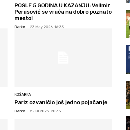
POSLE 5 GODINA U KAZANJU: Velimir
Perasović se vraća na dobro poznato
mesto!
Darko
-
23 May 2026. 16:35
KOŠARKA
Pariz ozvaničio još jedno pojačanje
Darko
-
8 Jul 2025. 20:35