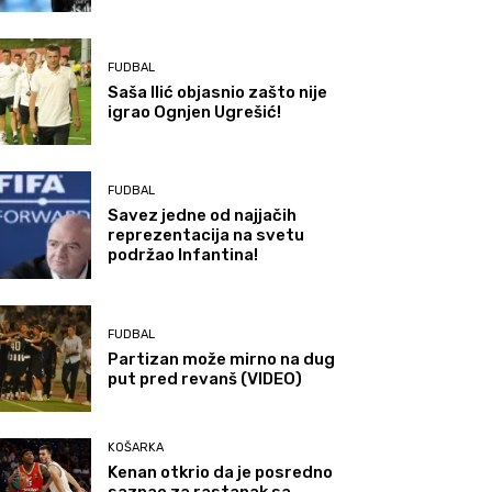
FUDBAL
Saša Ilić objasnio zašto nije
igrao Ognjen Ugrešić!
FUDBAL
Savez jedne od najjačih
reprezentacija na svetu
podržao Infantina!
FUDBAL
Partizan može mirno na dug
put pred revanš (VIDEO)
KOŠARKA
Kenan otkrio da je posredno
saznao za rastanak sa