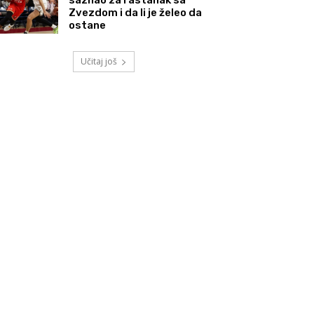
Zvezdom i da li je želeo da
ostane
Učitaj još