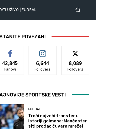
ATI UŽIVO | FUDBAL
STANITE POVEZANI
42,845
6,644
8,089
Fanovi
Follovers
Follovers
AJNOVIJE SPORTSKE VESTI
FUDBAL
Treći najveći transfer u
istoriji golmana: Mančester
siti prodao čuvara mreže!