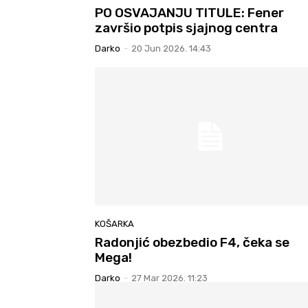
PO OSVAJANJU TITULE: Fener
završio potpis sjajnog centra
Darko
-
20 Jun 2026. 14:43
KOŠARKA
Radonjić obezbedio F4, čeka se
Mega!
Darko
-
27 Mar 2026. 11:23