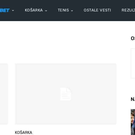
KOŠARKA
TENIS
OSTALE VESTI
REZULT
O
N
KOŠARKA