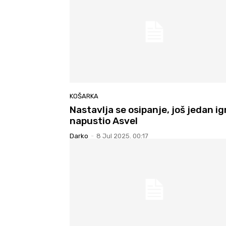
KOŠARKA
Nastavlja se osipanje, još jedan ig
napustio Asvel
Darko
-
8 Jul 2025. 00:17