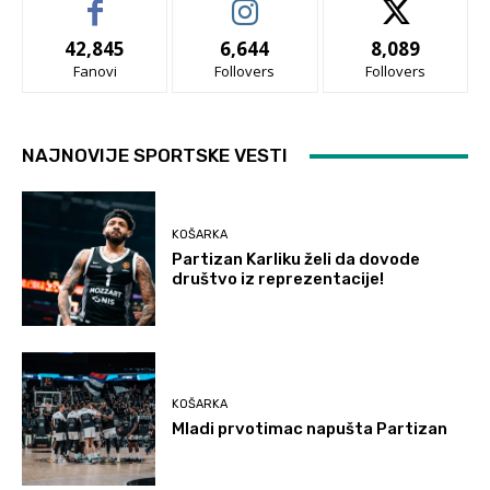
42,845
6,644
8,089
Fanovi
Follovers
Follovers
NAJNOVIJE SPORTSKE VESTI
KOŠARKA
Partizan Karliku želi da dovode
društvo iz reprezentacije!
KOŠARKA
Mladi prvotimac napušta Partizan