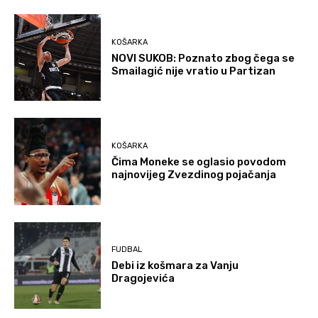
KOŠARKA
NOVI SUKOB: Poznato zbog čega se
Smailagić nije vratio u Partizan
KOŠARKA
Čima Moneke se oglasio povodom
najnovijeg Zvezdinog pojačanja
FUDBAL
Debi iz košmara za Vanju
Dragojevića