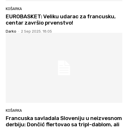
KOŠARKA
EUROBASKET: Veliku udarac za francusku,
centar završio prvenstvo!
Darko
-
2 Sep 2025. 18:05
KOŠARKA
Francuska savladala Sloveniju u neizvesnom
derbiju: Dončić flertovao sa tripl-dablom, ali