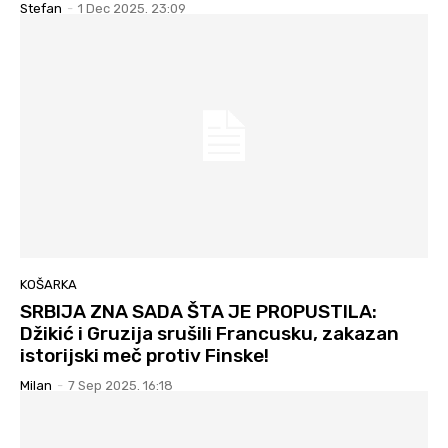
Stefan
-
1 Dec 2025. 23:09
KOŠARKA
SRBIJA ZNA SADA ŠTA JE PROPUSTILA:
Džikić i Gruzija srušili Francusku, zakazan
istorijski meč protiv Finske!
Milan
-
7 Sep 2025. 16:18