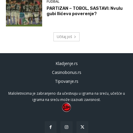
FUDBAL
PARTIZAN – TOBOL, SASTAVI: Nvulu
gubi Ilićevo poverenje?
Učitaj još
Kladjenje.rs
Casinobonus.rs
Tipovanje.rs
Maloletnicima je zabranjeno da učestvuju u igrama na sreću, učešće u
igrama na sreću može izazvati zavisnost.