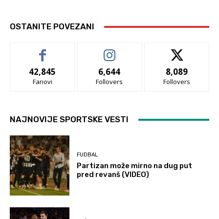
OSTANITE POVEZANI
42,845
6,644
8,089
Fanovi
Follovers
Follovers
NAJNOVIJE SPORTSKE VESTI
FUDBAL
Partizan može mirno na dug put
pred revanš (VIDEO)