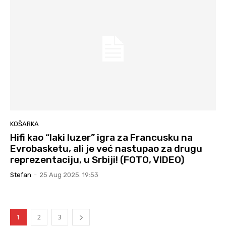
KOŠARKA
Hifi kao “laki luzer” igra za Francusku na
Evrobasketu, ali je već nastupao za drugu
reprezentaciju, u Srbiji! (FOTO, VIDEO)
Stefan
-
25 Aug 2025. 19:53
1
2
3