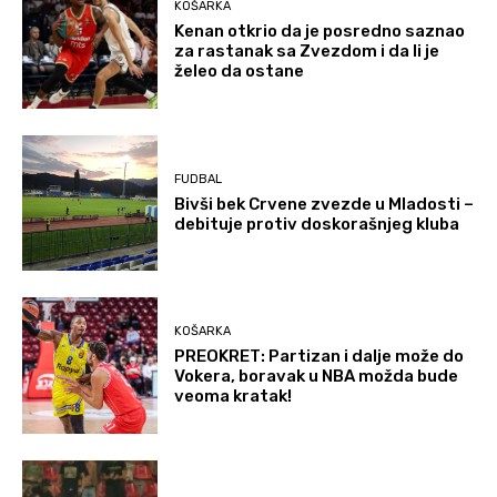
KOŠARKA
Kenan otkrio da je posredno saznao
za rastanak sa Zvezdom i da li je
želeo da ostane
FUDBAL
Bivši bek Crvene zvezde u Mladosti –
debituje protiv doskorašnjeg kluba
KOŠARKA
PREOKRET: Partizan i dalje može do
Vokera, boravak u NBA možda bude
veoma kratak!