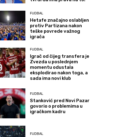
FUDBAL
Hetafe značajno oslabljen
protiv Partizana nakon
teške povrede važnog
igrača
FUDBAL
Igrač od čijeg transfera je
Zvezda u poslednjem
momentu odustala
eksplodirao nakon toga, a
sada ima novi klub
FUDBAL
Stanković pred Novi Pazar
govorio o problemima u
igračkom kadru
FUDBAL