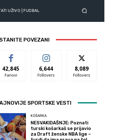
ATI UŽIVO | FUDBAL
STANITE POVEZANI
42,845
6,644
8,089
Fanovi
Follovers
Follovers
AJNOVIJE SPORTSKE VESTI
KOŠARKA
NESVAKIDAŠNJE: Poznati
turski košarkaš se prijavio
za Draft ženske NBA lige –
tvrdi da ima prava na to!