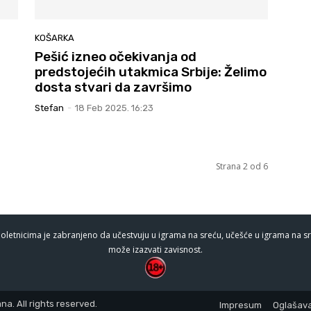
KOŠARKA
Pešić izneo očekivanja od
predstojećih utakmica Srbije: Želimo
dosta stvari da završimo
Stefan
-
18 Feb 2025. 16:23
Strana 2 od 6
oletnicima je zabranjeno da učestvuju u igrama na sreću, učešće u igrama na sr
može izazvati zavisnost.
a. All rights reserved.
Impresum
Oglašava