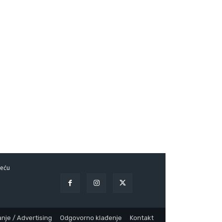
eću
nje / Advertising
Odgovorno klađenje
Kontakt