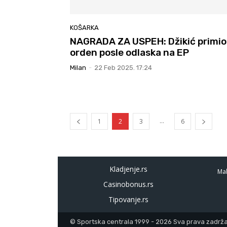
KOŠARKA
NAGRADA ZA USPEH: Džikić primio
orden posle odlaska na EP
Milan
-
22 Feb 2025. 17:24
...
1
2
3
6
Kladjenje.rs
Mal
Casinobonus.rs
Tipovanje.rs
© Sportska centrala 1999 - 2026 Sva prava zadržan