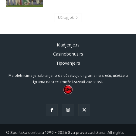
Učitaj još
Kladjenje.rs
Casinobonus.rs
Tipovanje.rs
Maloletnicima je zabranjeno da učestvuju u igrama na sreću, učešće u
igrama na sreću može izazvati zavisnost.
© Sportska centrala 1999 - 2026 Sva prava zadržana. All rights