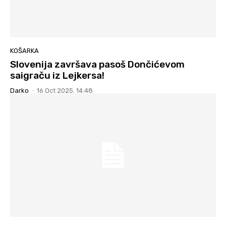
KOŠARKA
Slovenija završava pasoš Dončićevom
saigraču iz Lejkersa!
Darko
-
16 Oct 2025. 14:48