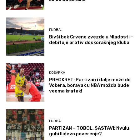
FUDBAL
Bivši bek Crvene zvezde u Mladosti –
debituje protiv doskorašnjeg kluba
KOŠARKA
PREOKRET: Partizan i dalje može do
Vokera, boravak u NBA možda bude
veoma kratak!
FUDBAL
PARTIZAN – TOBOL, SASTAVI: Nvulu
gubi Ilićevo poverenje?