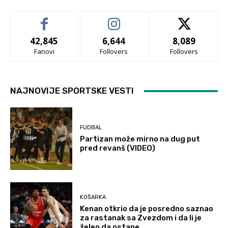
42,845
6,644
8,089
Fanovi
Follovers
Follovers
NAJNOVIJE SPORTSKE VESTI
FUDBAL
Partizan može mirno na dug put
pred revanš (VIDEO)
KOŠARKA
Kenan otkrio da je posredno saznao
za rastanak sa Zvezdom i da li je
želeo da ostane