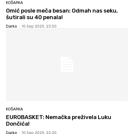
KOŠARKA
Omić posle meča besan: Odmah nas seku,
šutirali su 40 penala!
Darko
-
10 Sep 2025. 23:50
KOŠARKA
EUROBASKET: Nemačka preživela Luku
Dončića!
Darko
-
10 Sep 2025. 22:20