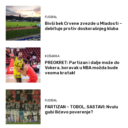
FUDBAL
Bivši bek Crvene zvezde u Mladosti –
debituje protiv doskorašnjeg kluba
KOŠARKA
PREOKRET: Partizan i dalje može do
Vokera, boravak u NBA možda bude
veoma kratak!
FUDBAL
PARTIZAN – TOBOL, SASTAVI: Nvulu
gubi Ilićevo poverenje?