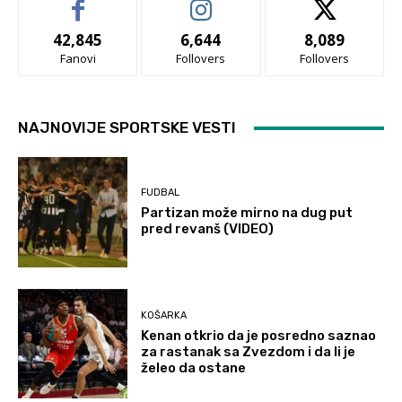
42,845
6,644
8,089
Fanovi
Follovers
Follovers
NAJNOVIJE SPORTSKE VESTI
FUDBAL
Partizan može mirno na dug put
pred revanš (VIDEO)
KOŠARKA
Kenan otkrio da je posredno saznao
za rastanak sa Zvezdom i da li je
želeo da ostane