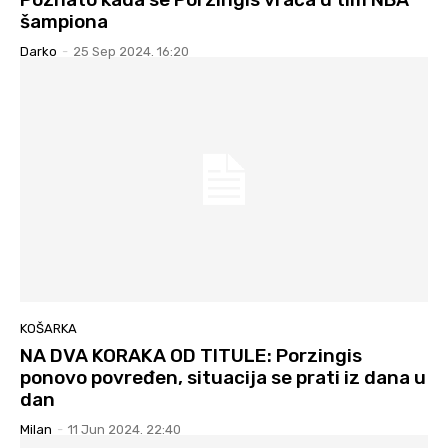
šampiona
Darko
-
25 Sep 2024. 16:20
KOŠARKA
NA DVA KORAKA OD TITULE: Porzingis
ponovo povređen, situacija se prati iz dana u
dan
Milan
-
11 Jun 2024. 22:40