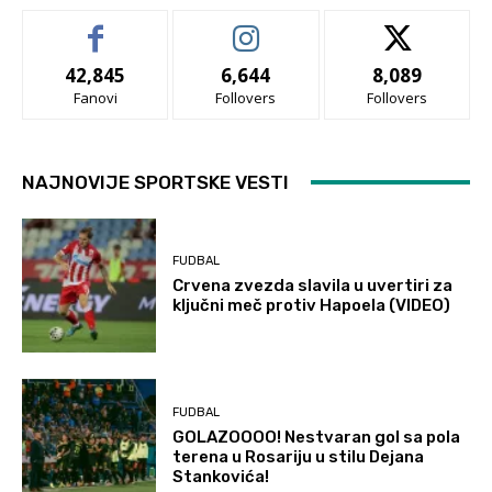
42,845
6,644
8,089
Fanovi
Follovers
Follovers
NAJNOVIJE SPORTSKE VESTI
FUDBAL
Crvena zvezda slavila u uvertiri za
ključni meč protiv Hapoela (VIDEO)
FUDBAL
GOLAZOOOO! Nestvaran gol sa pola
terena u Rosariju u stilu Dejana
Stankovića!