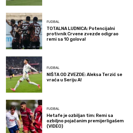
FUDBAL
TOTALNA LUDNICA: Potencijalni
protivnik Crvene zvezde odigrao
remi sa 10 golova!
FUDBAL
NIŠTA OD ZVEZDE: Aleksa Terzić se
vraća u Seriju A!
FUDBAL
Hetafe je ozbiljan tim: Remi sa
ozbiljno pojačanim premijerligašem
(VIDEO)