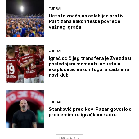
FUDBAL
Hetafe značajno oslabljen protiv
Partizana nakon teške povrede
važnog igrača
FUDBAL
Igrač od čijeg transfera je Zvezda u
poslednjem momentu odustala
eksplodirao nakon toga, a sada ima
novi klub
FUDBAL
Stanković pred Novi Pazar govorio o
problemima u igračkom kadru
Učitaj još