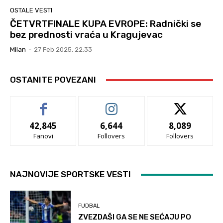
OSTALE VESTI
ČETVRTFINALE KUPA EVROPE: Radnički se
bez prednosti vraća u Kragujevac
Milan
-
27 Feb 2025. 22:33
OSTANITE POVEZANI
42,845
6,644
8,089
Fanovi
Follovers
Follovers
NAJNOVIJE SPORTSKE VESTI
FUDBAL
ZVEZDAŠI GA SE NE SEĆAJU PO