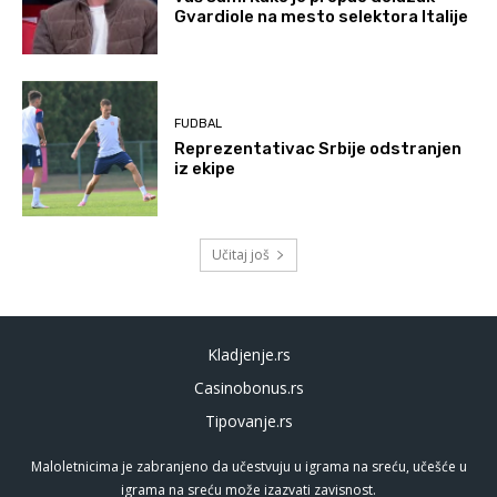
Gvardiole na mesto selektora Italije
FUDBAL
Reprezentativac Srbije odstranjen
iz ekipe
Učitaj još
Kladjenje.rs
Casinobonus.rs
Tipovanje.rs
Maloletnicima je zabranjeno da učestvuju u igrama na sreću, učešće u
igrama na sreću može izazvati zavisnost.