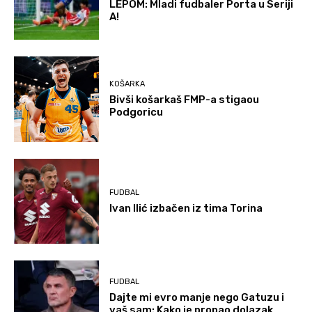
LEPOM: Mladi fudbaler Porta u Seriji
A!
KOŠARKA
Bivši košarkaš FMP-a stigaou
Podgoricu
FUDBAL
Ivan Ilić izbačen iz tima Torina
FUDBAL
Dajte mi evro manje nego Gatuzu i
vaš sam: Kako je propao dolazak