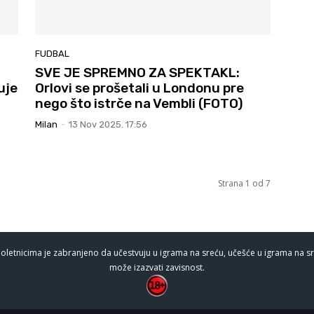
FUDBAL
SVE JE SPREMNO ZA SPEKTAKL:
uje
Orlovi se prošetali u Londonu pre
nego što istrče na Vembli (FOTO)
Milan
-
13 Nov 2025. 17:56
Strana 1 od 7
oletnicima je zabranjeno da učestvuju u igrama na sreću, učešće u igrama na sr
može izazvati zavisnost.