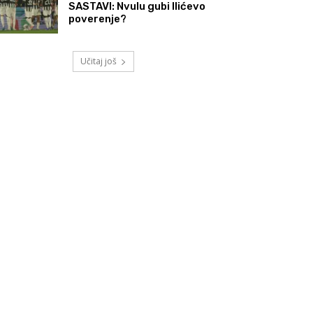
SASTAVI: Nvulu gubi Ilićevo
poverenje?
Učitaj još