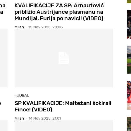
na
KVALIFIKACIJE ZA SP: Arnautović
ka
približio Austrijance plasmanu na
Mundijal, Furija po navici! (VIDEO)
Milan
-
15 Nov 2025. 20:08
FUDBAL
o
SP KVALIFIKACIJE: Maltežani šokirali
Fince! (VIDEO)
Milan
-
14 Nov 2025. 21:01