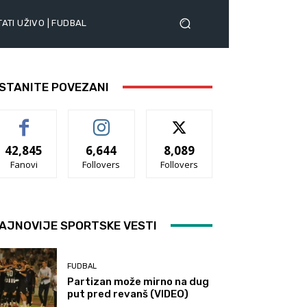
ATI UŽIVO | FUDBAL
STANITE POVEZANI
42,845
6,644
8,089
Fanovi
Follovers
Follovers
AJNOVIJE SPORTSKE VESTI
FUDBAL
Partizan može mirno na dug
put pred revanš (VIDEO)