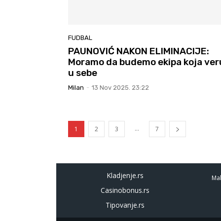
FUDBAL
PAUNOVIĆ NAKON ELIMINACIJE:
Moramo da budemo ekipa koja ver
u sebe
Milan
-
13 Nov 2025. 23:22
...
1
2
3
7
Kladjenje.rs
Mal
Casinobonus.rs
Tipovanje.rs