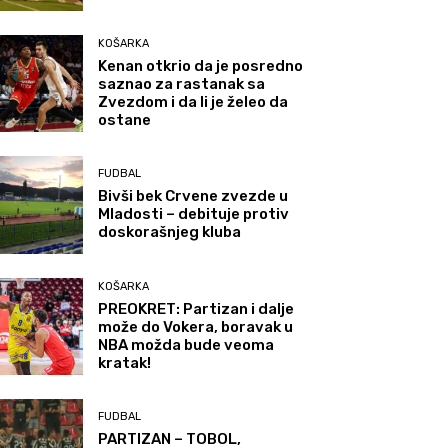
KOŠARKA
Kenan otkrio da je posredno
saznao za rastanak sa
Zvezdom i da li je želeo da
ostane
FUDBAL
Bivši bek Crvene zvezde u
Mladosti – debituje protiv
doskorašnjeg kluba
KOŠARKA
PREOKRET: Partizan i dalje
može do Vokera, boravak u
NBA možda bude veoma
kratak!
FUDBAL
PARTIZAN – TOBOL,