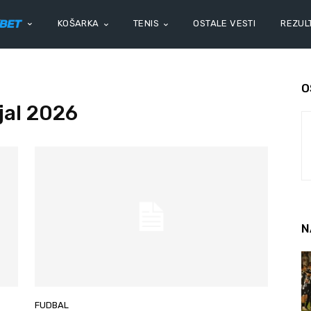
KOŠARKA
TENIS
OSTALE VESTI
REZULT
O
jal 2026
N
FUDBAL