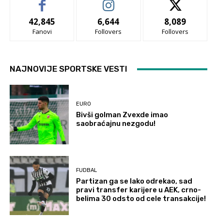
42,845
6,644
8,089
Fanovi
Follovers
Follovers
NAJNOVIJE SPORTSKE VESTI
EURO
Bivši golman Zvexde imao
saobraćajnu nezgodu!
FUDBAL
Partizan ga se lako odrekao, sad
pravi transfer karijere u AEK, crno-
belima 30 odsto od cele transakcije!