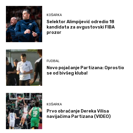
KOŠARKA
Selektor Alimpijević odredio 18
kandidata za avgustovski FIBA
prozor
FUDBAL
Novo pojačanje Partizana: Oprostio
se od bivšeg kluba!
KOŠARKA
Prvo obraćanje Dereka Vilisa
navijačima Partizana (VIDEO)