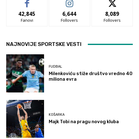
42,845
6,644
8,089
Fanovi
Follovers
Follovers
NAJNOVIJE SPORTSKE VESTI
FUDBAL
Milenkoviću stiže društvo vredno 40
miliona evra
KOŠARKA
Majk Tobi na pragu novog kluba