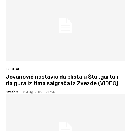
FUDBAL
Jovanović nastavio da blista u Štutgartu i
da gura iz tima saigrača iz Zvezde (VIDEO)
Stefan
-
2 Aug 2025. 21:24