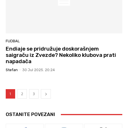
FUDBAL
Endiaje se pridružuje doskorašnjem
saigraču iz Zvezde? Nekoliko klubova prati
napadača
Stefan
-
30 Jul 2025. 20:24
1
2
3
OSTANITE POVEZANI