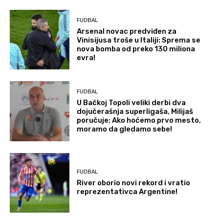
FUDBAL
Arsenal novac predviđen za
Vinisijusa troše u Italiji: Sprema se
nova bomba od preko 130 miliona
evra!
FUDBAL
U Bačkoj Topoli veliki derbi dva
dojučerašnja superligaša, Milijaš
poručuje: Ako hoćemo prvo mesto,
moramo da gledamo sebe!
FUDBAL
River oborio novi rekord i vratio
reprezentativca Argentine!