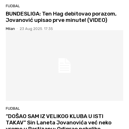
FUDBAL
BUNDESLIGA: Ten Hag debitovao porazom,
Jovanović upisao prve minute! (VIDEO)
Milan
-
23 Aug 2025. 17:35
FUDBAL
“DOŠAO SAM IZ VELIKOG KLUBA U ISTI
TAKAV” Sin Laneta Jovanovića već neko
vreme u Partizanu: Odigrao nekoliko