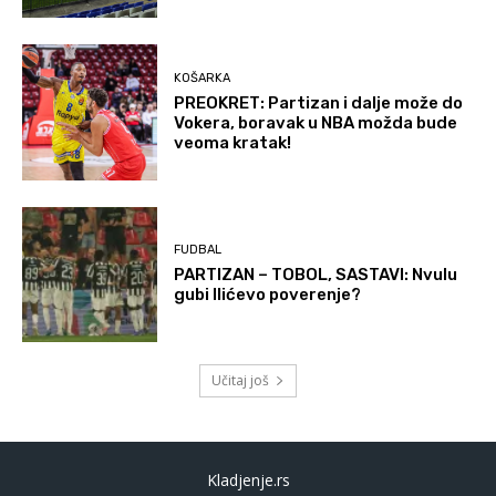
KOŠARKA
PREOKRET: Partizan i dalje može do
Vokera, boravak u NBA možda bude
veoma kratak!
FUDBAL
PARTIZAN – TOBOL, SASTAVI: Nvulu
gubi Ilićevo poverenje?
Učitaj još
Kladjenje.rs