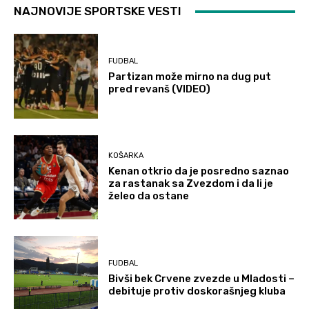
NAJNOVIJE SPORTSKE VESTI
FUDBAL
Partizan može mirno na dug put
pred revanš (VIDEO)
KOŠARKA
Kenan otkrio da je posredno saznao
za rastanak sa Zvezdom i da li je
želeo da ostane
FUDBAL
Bivši bek Crvene zvezde u Mladosti –
debituje protiv doskorašnjeg kluba