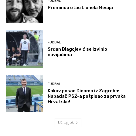
FUDBAL
Preminuo otac Lionela Mesija
FUDBAL
Srđan Blagojević se izvinio
navijačima
FUDBAL
Kakav posao Dinama iz Zagreba:
Napadač PSŽ-a potpisao za prvaka
Hrvatske!
Učitaj još