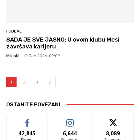
FUDBAL
SADA JE SVE JASNO: U ovom klubu Mesi
završava karijeru
MilosN
-
19 Jan 2026. 09:09
1
2
3
OSTANITE POVEZANI
42,845
6,644
8,089
Fanovi
Follovers
Follovers