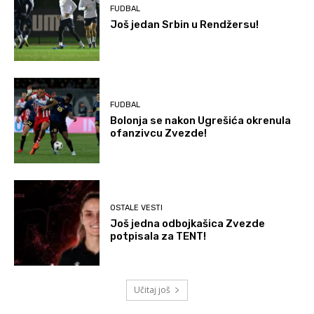
FUDBAL
Još jedan Srbin u Rendžersu!
FUDBAL
Bolonja se nakon Ugrešića okrenula
ofanzivcu Zvezde!
OSTALE VESTI
Još jedna odbojkašica Zvezde
potpisala za TENT!
Učitaj još