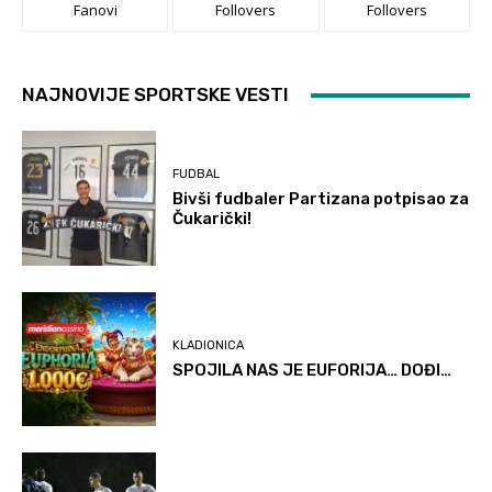
Fanovi
Follovers
Follovers
NAJNOVIJE SPORTSKE VESTI
FUDBAL
Bivši fudbaler Partizana potpisao za
Čukarički!
KLADIONICA
SPOJILA NAS JE EUFORIJA… DOĐI…