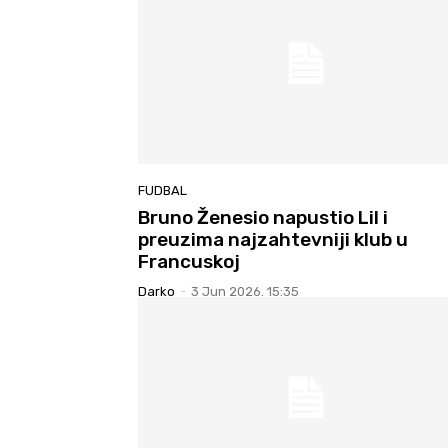
FUDBAL
Bruno Ženesio napustio Lil i
preuzima najzahtevniji klub u
Francuskoj
Darko
-
3 Jun 2026. 15:35