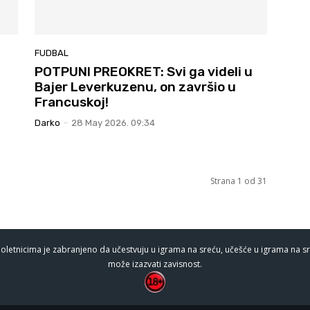
FUDBAL
POTPUNI PREOKRET: Svi ga videli u
Bajer Leverkuzenu, on završio u
Francuskoj!
Darko
-
28 May 2026. 09:34
Strana 1 od 31
oletnicima je zabranjeno da učestvuju u igrama na sreću, učešće u igrama na sr
može izazvati zavisnost.