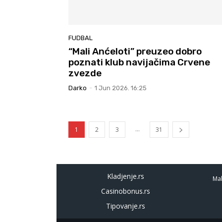
FUDBAL
“Mali Anćeloti” preuzeo dobro
poznati klub navijačima Crvene
zvezde
Darko
-
1 Jun 2026. 16:25
...
1
2
3
31
Kladjenje.rs
Mal
Casinobonus.rs
Tipovanje.rs