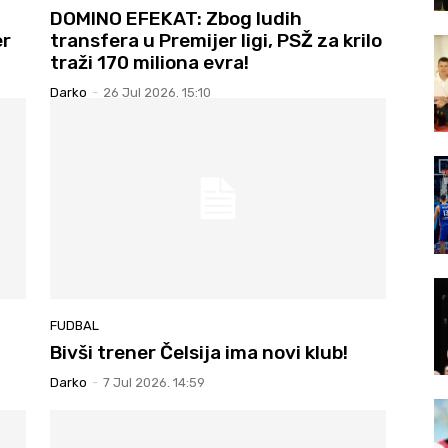
DOMINO EFEKAT: Zbog ludih
er
transfera u Premijer ligi, PSŽ za krilo
traži 170 miliona evra!
Darko
-
26 Jul 2026. 15:10
FUDBAL
Bivši trener Čelsija ima novi klub!
Darko
-
7 Jul 2026. 14:59