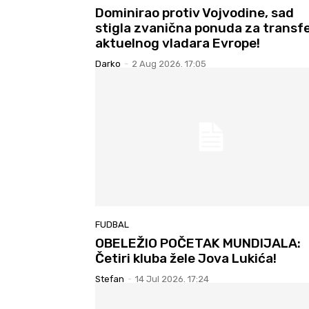
Dominirao protiv Vojvodine, sad
stigla zvanična ponuda za transf
aktuelnog vladara Evrope!
Darko
-
2 Aug 2026. 17:05
FUDBAL
OBELEŽIO POČETAK MUNDIJALA:
Četiri kluba žele Jova Lukića!
Stefan
-
14 Jul 2026. 17:24