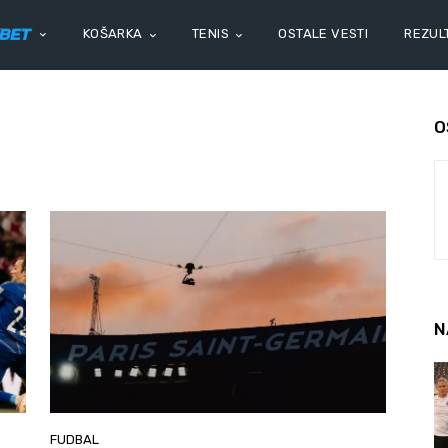
KOŠARKA
TENIS
OSTALE VESTI
REZULT
O
N
FUDBAL