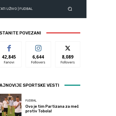
ATI UŽIVO | FUDBAL
STANITE POVEZANI
42,845
6,644
8,089
Fanovi
Follovers
Follovers
AJNOVIJE SPORTSKE VESTI
FUDBAL
Ovo je tim Partizana za meč
protiv Tobola!