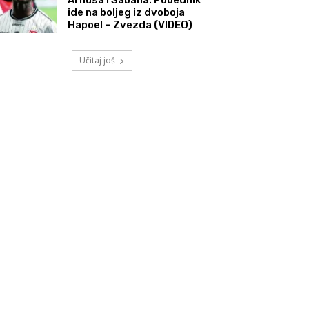
ide na boljeg iz dvoboja
Hapoel – Zvezda (VIDEO)
Učitaj još