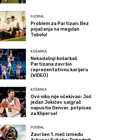
FUDBAL
Problem za Partizan: Bez
pojačanja na megdan
Tobolu!
KOŠARKA
Nekadašnji košarkaš
Partizana završio
reprezentativnu karijeru
(VIDEO)
KOŠARKA
Ovo niko nije očekivao: Još
jedan Jokićev saigrač
napustio Denver, potpisao
za Kliperse!
FUDBAL
Završen 1. meč između
Arhusa i Sabaha: Pobednik