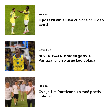
FUDBAL
O potezu Vinisijusa Žuniora bruji ceo
svet!
KOŠARKA
NEVEROVATNO: Videli ga svi u
Partizanu, on otišao kod Jokića!
FUDBAL
Ovo je tim Partizana za meč protiv
Tobola!