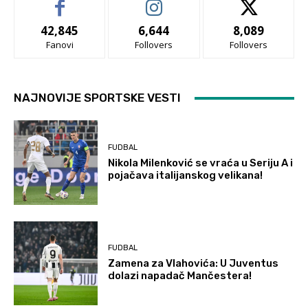
42,845
6,644
8,089
Fanovi
Follovers
Follovers
NAJNOVIJE SPORTSKE VESTI
FUDBAL
Nikola Milenković se vraća u Seriju A i
pojačava italijanskog velikana!
FUDBAL
Zamena za Vlahovića: U Juventus
dolazi napadač Mančestera!