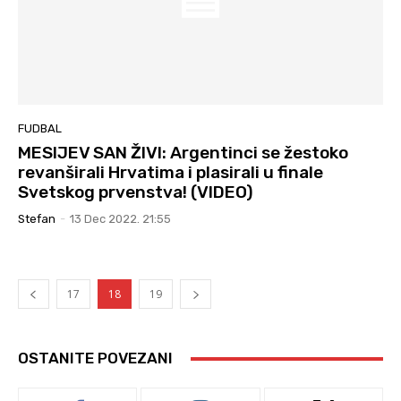
FUDBAL
MESIJEV SAN ŽIVI: Argentinci se žestoko
revanširali Hrvatima i plasirali u finale
Svetskog prvenstva! (VIDEO)
Stefan
-
13 Dec 2022. 21:55
17
18
19
OSTANITE POVEZANI