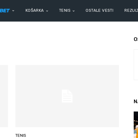
KOŠARKA
TENIS
OSTALE VESTI
REZULT
O
N
TENIS