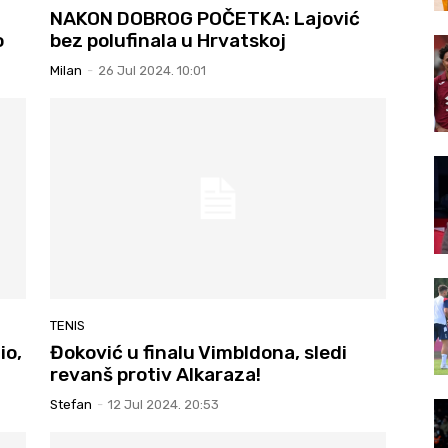
NAKON DOBROG POČETKA: Lajović
o
bez polufinala u Hrvatskoj
Milan
-
26 Jul 2024. 10:01
TENIS
io,
Đoković u finalu Vimbldona, sledi
revanš protiv Alkaraza!
Stefan
-
12 Jul 2024. 20:53