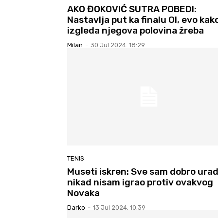
AKO ĐOKOVIĆ SUTRA POBEDI:
Nastavlja put ka finalu OI, evo kak
izgleda njegova polovina žreba
Milan
-
30 Jul 2024. 18:29
TENIS
Museti iskren: Sve sam dobro urad
nikad nisam igrao protiv ovakvog
Novaka
Darko
-
13 Jul 2024. 10:39