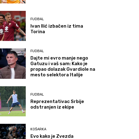
FUDBAL
Ivan Ilić izbačen iz tima
Torina
FUDBAL
Dajte mi evro manje nego
Gatuzu i vaš sam: Kako je
propao dolazak Gvardiole na
mesto selektora Italije
FUDBAL
Reprezentativac Srbije
odstranjen iz ekipe
KOŠARKA
Evo kako je Zvezda