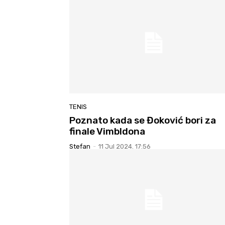
TENIS
Poznato kada se Đoković bori za
finale Vimbldona
Stefan
-
11 Jul 2024. 17:56