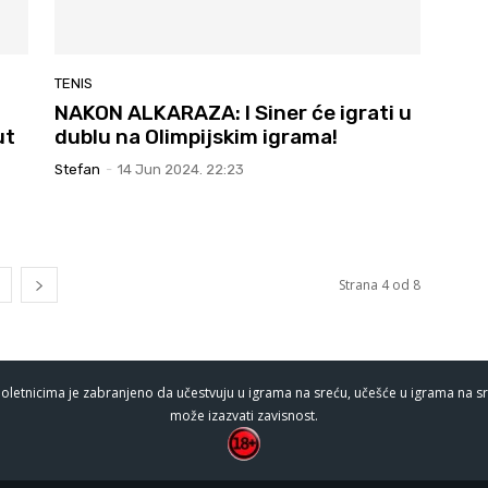
TENIS
NAKON ALKARAZA: I Siner će igrati u
ut
dublu na Olimpijskim igrama!
Stefan
-
14 Jun 2024. 22:23
Strana 4 od 8
oletnicima je zabranjeno da učestvuju u igrama na sreću, učešće u igrama na sr
može izazvati zavisnost.