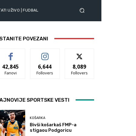
ATI UŽIVO | FUDBAL
STANITE POVEZANI
42,845
6,644
8,089
Fanovi
Follovers
Follovers
AJNOVIJE SPORTSKE VESTI
KOŠARKA
Bivši košarkaš FMP-a
stigaou Podgoricu