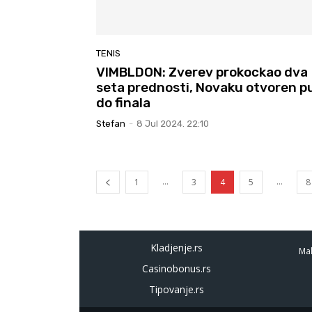
TENIS
VIMBLDON: Zverev prokockao dva
seta prednosti, Novaku otvoren p
do finala
Stefan
-
8 Jul 2024. 22:10
...
...
1
3
4
5
8
Kladjenje.rs
Mal
Casinobonus.rs
Tipovanje.rs