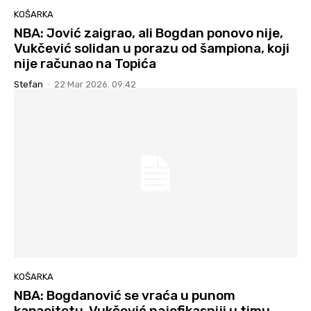
KOŠARKA
NBA: Jović zaigrao, ali Bogdan ponovo nije,
Vukčević solidan u porazu od šampiona, koji
nije računao na Topića
Stefan
-
22 Mar 2026. 09:42
KOŠARKA
NBA: Bogdanović se vraća u punom
kapacitetu, Vukčević najefikasniji u timu,