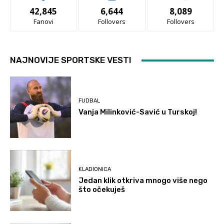
42,845
6,644
8,089
Fanovi
Follovers
Follovers
NAJNOVIJE SPORTSKE VESTI
FUDBAL
Vanja Milinković-Savić u Turskoj!
KLADIONICA
Jedan klik otkriva mnogo više nego
što očekuješ