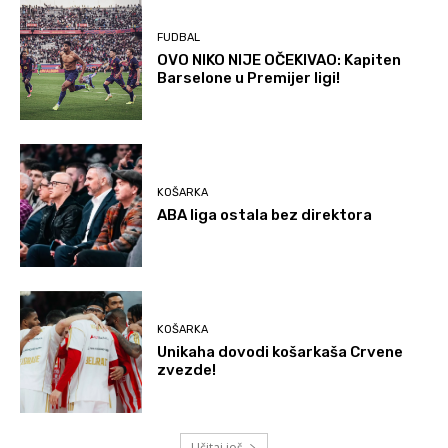
FUDBAL
OVO NIKO NIJE OČEKIVAO: Kapiten
Barselone u Premijer ligi!
KOŠARKA
ABA liga ostala bez direktora
KOŠARKA
Unikaha dovodi košarkaša Crvene
zvezde!
Učitaj još