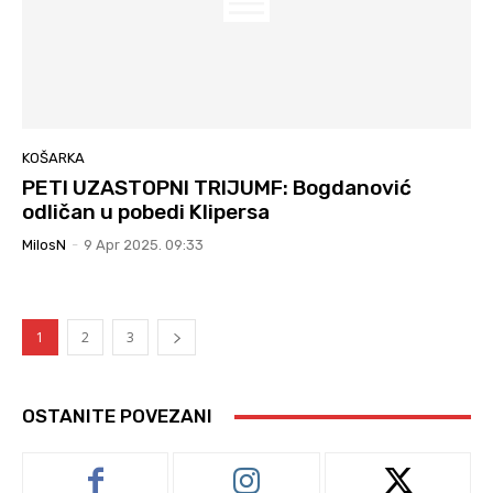
KOŠARKA
PETI UZASTOPNI TRIJUMF: Bogdanović
odličan u pobedi Klipersa
MilosN
-
9 Apr 2025. 09:33
1
2
3
OSTANITE POVEZANI