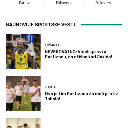
Fanovi
Follovers
Follovers
NAJNOVIJE SPORTSKE VESTI
KOŠARKA
NEVEROVATNO: Videli ga svi u
Partizanu, on otišao kod Jokića!
FUDBAL
Ovo je tim Partizana za meč protiv
Tobola!