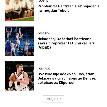
FUDBAL
Problem za Partizan: Bez pojačanja
na megdan Tobolu!
KOŠARKA
Nekadašnji košarkaš Partizana
završio reprezentativnu karijeru
(VIDEO)
KOŠARKA
Ovo niko nije očekivao: Još jedan
Jokićev saigrač napustio Denver,
potpisao za Kliperse!
Učitaj još