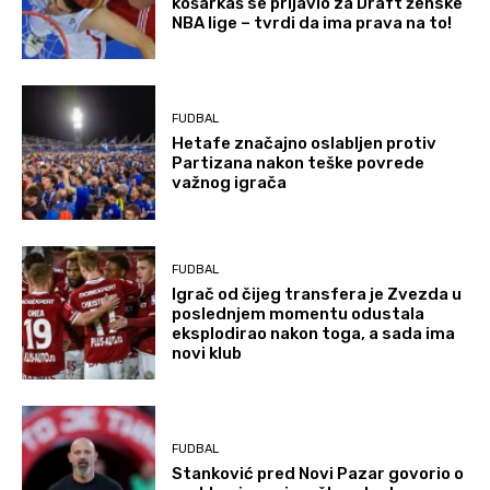
košarkaš se prijavio za Draft ženske
NBA lige – tvrdi da ima prava na to!
FUDBAL
Hetafe značajno oslabljen protiv
Partizana nakon teške povrede
važnog igrača
FUDBAL
Igrač od čijeg transfera je Zvezda u
poslednjem momentu odustala
eksplodirao nakon toga, a sada ima
novi klub
FUDBAL
Stanković pred Novi Pazar govorio o