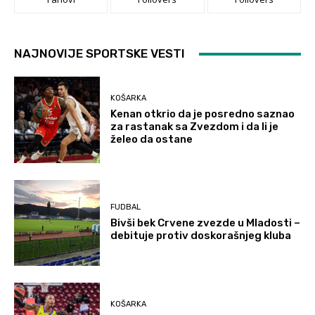
NAJNOVIJE SPORTSKE VESTI
KOŠARKA
Kenan otkrio da je posredno saznao
za rastanak sa Zvezdom i da li je
želeo da ostane
FUDBAL
Bivši bek Crvene zvezde u Mladosti –
debituje protiv doskorašnjeg kluba
KOŠARKA