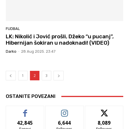
FUDBAL
LK: Nikolić i Jović prošli, Džeko “u pucanj”,
Hibernijan šokiran u nadoknadi! (VIDEO)
Darko
-
28 Aug 2025. 23:47
1
2
3
OSTANITE POVEZANI
42,845
6,644
8,089
Fanovi
Follovers
Follovers