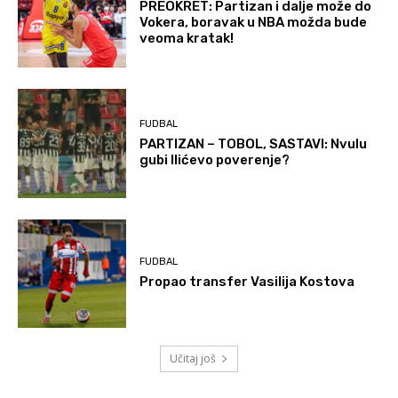
PREOKRET: Partizan i dalje može do
Vokera, boravak u NBA možda bude
veoma kratak!
FUDBAL
PARTIZAN – TOBOL, SASTAVI: Nvulu
gubi Ilićevo poverenje?
FUDBAL
Propao transfer Vasilija Kostova
Učitaj još