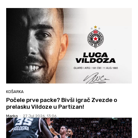
KOŠARKA
Počele prve packe? Bivši igrač Zvezde o
prelasku Vildoze u Partizan!
Marko
-
27 Jul 2026. 13:06