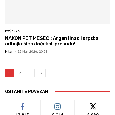
KOŠARKA
NAKON PET MESECI: Argentinac i srpska
odbojkašica dočekali presudu!
Milan
-
25 Mar 2026. 20:31
1
2
3
OSTANITE POVEZANI