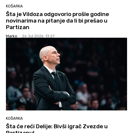
KOŠARKA
Šta je Vildoza odgovorio prošle godine
novinarima na pitanje da li bi prešao u
Partizan
Marko
-
26 Jul 2026. 13:27
KOŠARKA
Šta će reći Delije: Bivši igrač Zvezde u
Partizanu!