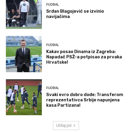
FUDBAL
Srđan Blagojević se izvinio
navijačima
FUDBAL
Kakav posao Dinama iz Zagreba:
Napadač PSŽ-a potpisao za prvaka
Hrvatske!
FUDBAL
Svaki evro dobro dođe: Transferom
reprezentativca Srbije napunjena
kasa Partizana!
Učitaj još