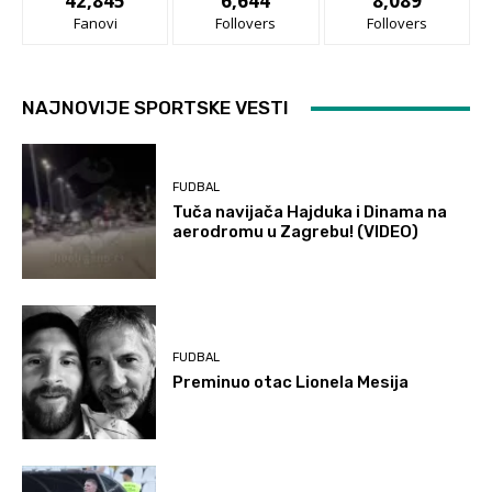
42,845
6,644
8,089
Fanovi
Follovers
Follovers
NAJNOVIJE SPORTSKE VESTI
FUDBAL
Tuča navijača Hajduka i Dinama na
aerodromu u Zagrebu! (VIDEO)
FUDBAL
Preminuo otac Lionela Mesija