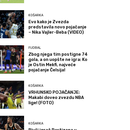
KOŠARKA
Evo kako je Zvezda
predstavila novo pojačanje
– Nika Vajler-Beba (VIDEO)
FUDBAL
Zbog njega tim postigne 74
gola, a on uopšte ne igra: Ko
je Ostin Mekfi, najveće
pojačanje Čelsija!
KOŠARKA
VRHUNSKO POJAČANJE:
Makabi doveo zvezdu NBA
lige! (FOTO)
KOŠARKA
Bivši igrač Partizana u