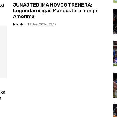
ta
JUNAJTED IMA NOVOG TRENERA:
Legendarni igač Mančestera menja
Amorima
MilosN
-
13 Jan 2026. 12:12
tka
č