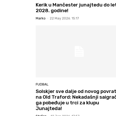
Kerik u Mančester junajtedu do le
2028. godine!
Marko
-
22 May 2026. 15:17
FUDBAL
Solskjer sve dalje od novog povra
na Old Traford: Nekadašnji saigra
ga pobeđuje u trci za klupu
Junajteda!