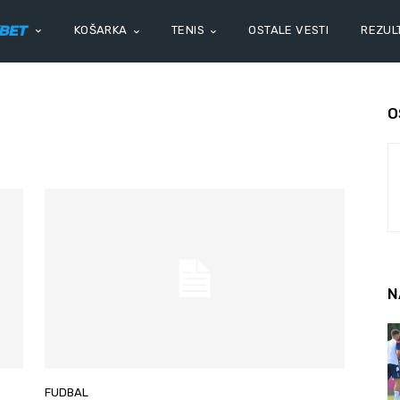
KOŠARKA
TENIS
OSTALE VESTI
REZULT
O
N
FUDBAL