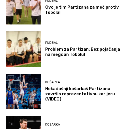
FUDBAL
Ovo je tim Partizana za meč protiv
Tobola!
FUDBAL
Problem za Partizan: Bez pojačanja
na megdan Tobolu!
KOŠARKA
Nekadašnji košarkaš Partizana
završio reprezentativnu karijeru
(VIDEO)
KOŠARKA