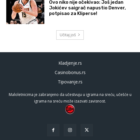
Ovo niko nije očekivao: Još jedan
Jokićev saigrač napustio Denver,
potpisao za Kliperse!
Učitaj još
Kladjenje.rs
Casinobonus.rs
Tipovanje.rs
Maloletnicima je zabranjeno da učestvuju u igrama na sreću, učešće u
igrama na sreću može izazvati zavisnost.