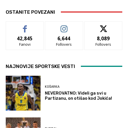
OSTANITE POVEZANI
42,845
6,644
8,089
Fanovi
Follovers
Follovers
NAJNOVIJE SPORTSKE VESTI
KOŠARKA
NEVEROVATNO: Videli ga svi u
Partizanu, on otišao kod Jokića!