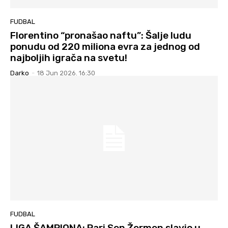
FUDBAL
Florentino “pronašao naftu”: Šalje ludu
ponudu od 220 miliona evra za jednog od
najboljih igrača na svetu!
Darko
-
18 Jun 2026. 16:30
FUDBAL
LIGA ŠAMPIONA: Pari Sen Žermen slavio u