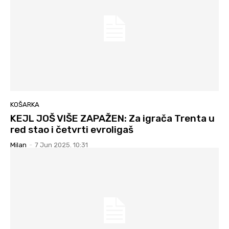
KOŠARKA
KEJL JOŠ VIŠE ZAPAŽEN: Za igrača Trenta u
red stao i četvrti evroligaš
Milan
-
7 Jun 2025. 10:31