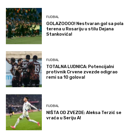
FUDBAL
GOLAZOOOO! Nestvaran gol sa pola
terena u Rosariju u stilu Dejana
Stankovića!
FUDBAL
TOTALNA LUDNICA: Potencijalni
protivnik Crvene zvezde odigrao
remi sa 10 golova!
FUDBAL
NIŠTA OD ZVEZDE: Aleksa Terzić se
vraća u Seriju A!