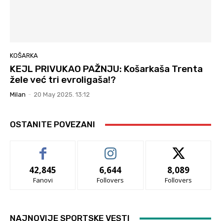
KOŠARKA
KEJL PRIVUKAO PAŽNJU: Košarkaša Trenta
žele već tri evroligaša!?
Milan
-
20 May 2025. 13:12
OSTANITE POVEZANI
42,845
6,644
8,089
Fanovi
Follovers
Follovers
NAJNOVIJE SPORTSKE VESTI