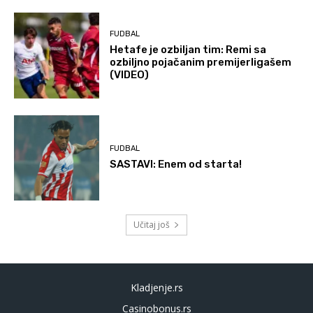
FUDBAL
Hetafe je ozbiljan tim: Remi sa
ozbiljno pojačanim premijerligašem
(VIDEO)
FUDBAL
SASTAVI: Enem od starta!
Učitaj još
Kladjenje.rs
Casinobonus.rs