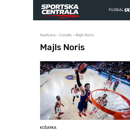
FUDBAL
Naslovna
Oznake
Majls Noris
Majls Noris
KOŠARKA