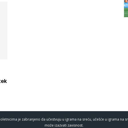
tek
oletnicima je zabranjeno da učestvuju u igrama na sreću, učešće u igrama na sr
može izazvati zavisnost.