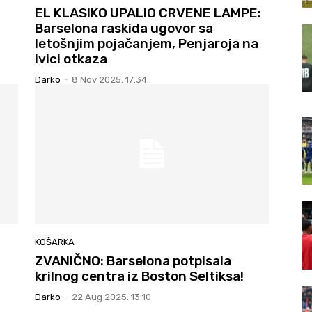
EL KLASIKO UPALIO CRVENE LAMPE:
Barselona raskida ugovor sa
letošnjim pojačanjem, Penjaroja na
ivici otkaza
Darko
-
8 Nov 2025. 17:34
KOŠARKA
ZVANIČNO: Barselona potpisala
krilnog centra iz Boston Seltiksa!
Darko
-
22 Aug 2025. 13:10