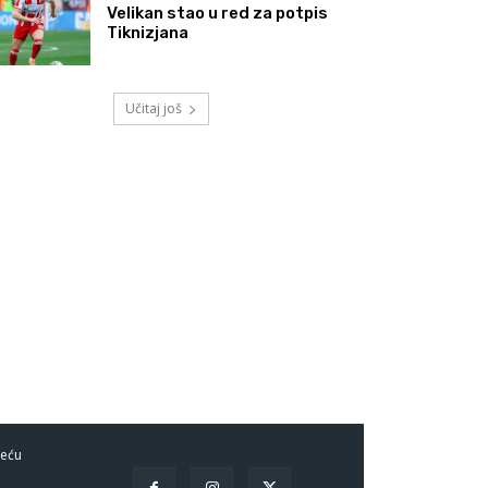
Velikan stao u red za potpis
Tiknizjana
Učitaj još
eću