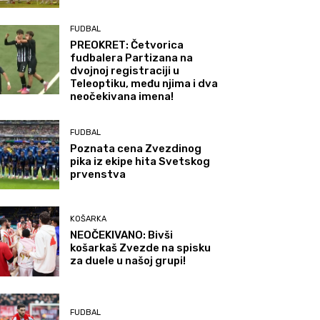
FUDBAL
PREOKRET: Četvorica
fudbalera Partizana na
dvojnoj registraciji u
Teleoptiku, među njima i dva
neočekivana imena!
FUDBAL
Poznata cena Zvezdinog
pika iz ekipe hita Svetskog
prvenstva
KOŠARKA
NEOČEKIVANO: Bivši
košarkaš Zvezde na spisku
za duele u našoj grupi!
FUDBAL