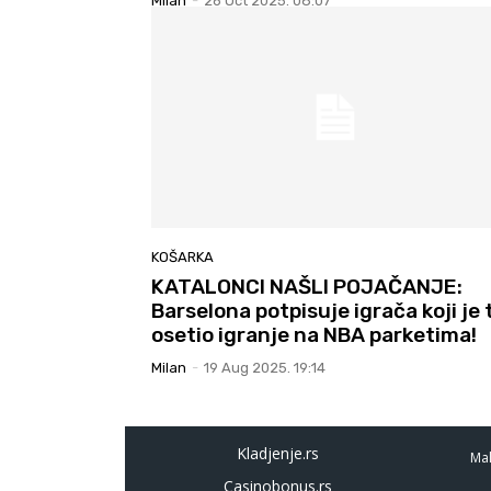
Milan
-
26 Oct 2025. 08:07
KOŠARKA
KATALONCI NAŠLI POJAČANJE:
Barselona potpisuje igrača koji je 
osetio igranje na NBA parketima!
Milan
-
19 Aug 2025. 19:14
Kladjenje.rs
Mal
Casinobonus.rs