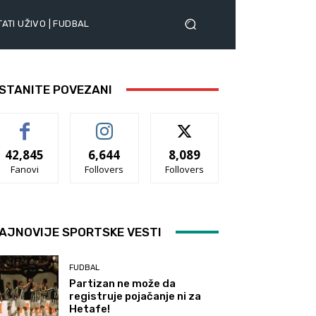
ATI UŽIVO | FUDBAL
STANITE POVEZANI
42,845
6,644
8,089
Fanovi
Follovers
Follovers
AJNOVIJE SPORTSKE VESTI
FUDBAL
Partizan ne može da
registruje pojačanje ni za
Hetafe!