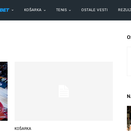
KOŠARKA
TENIS
OSTALE VESTI
REZULT
O
N
KOŠARKA