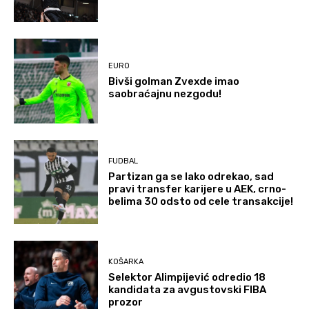
EURO
Bivši golman Zvexde imao
saobraćajnu nezgodu!
FUDBAL
Partizan ga se lako odrekao, sad
pravi transfer karijere u AEK, crno-
belima 30 odsto od cele transakcije!
KOŠARKA
Selektor Alimpijević odredio 18
kandidata za avgustovski FIBA
prozor