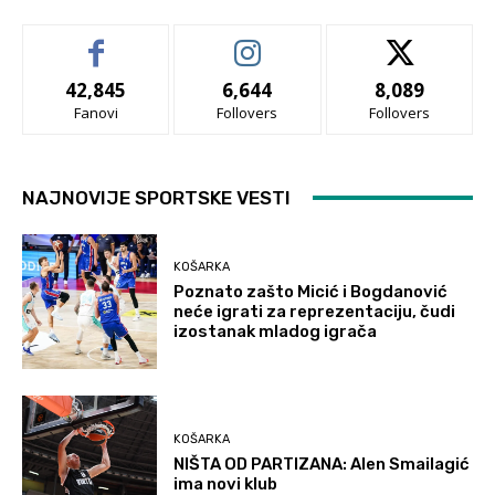
42,845
6,644
8,089
Fanovi
Follovers
Follovers
NAJNOVIJE SPORTSKE VESTI
KOŠARKA
Poznato zašto Micić i Bogdanović
neće igrati za reprezentaciju, čudi
izostanak mladog igrača
KOŠARKA
NIŠTA OD PARTIZANA: Alen Smailagić
ima novi klub