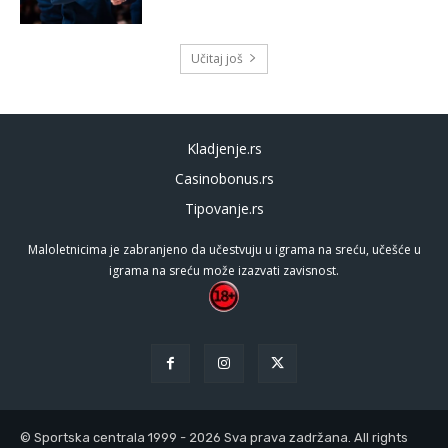
Učitaj još
Kladjenje.rs
Casinobonus.rs
Tipovanje.rs
Maloletnicima je zabranjeno da učestvuju u igrama na sreću, učešće u
igrama na sreću može izazvati zavisnost.
© Sportska centrala 1999 - 2026 Sva prava zadržana. All rights