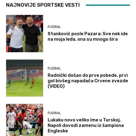
NAJNOVIJE SPORTSKE VESTI
FUDBAL
Stanković posle Pazara: Sve nek ide
na moja leđa, ona su mnogo šira
FUDBAL
Radnički došao do prve pobede, prvi
gol bivšeg napadača Crvene zvezde
(VIDEO)
FUDBAL
Lukaku novo veliko ime u Turskoj,
Napoli dovodi zamenu iz šampiona
Engleske