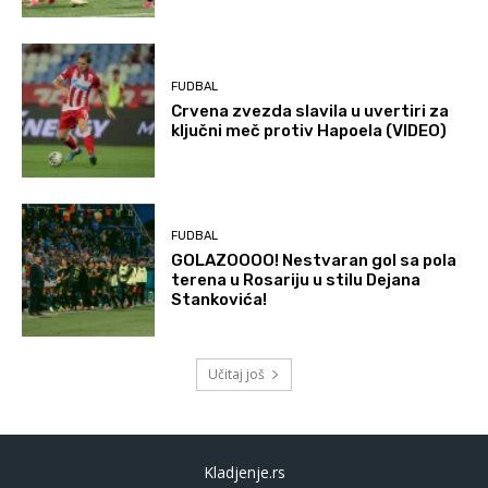
FUDBAL
Crvena zvezda slavila u uvertiri za
ključni meč protiv Hapoela (VIDEO)
FUDBAL
GOLAZOOOO! Nestvaran gol sa pola
terena u Rosariju u stilu Dejana
Stankovića!
Učitaj još
Kladjenje.rs