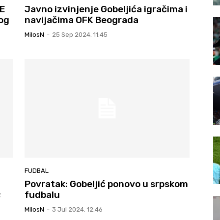
SE
Javno izvinjenje Gobeljića igračima i
og
navijačima OFK Beograda
MilosN
-
25 Sep 2024. 11:45
FUDBAL
Povratak: Gobeljić ponovo u srpskom
;
fudbalu
MilosN
-
3 Jul 2024. 12:46