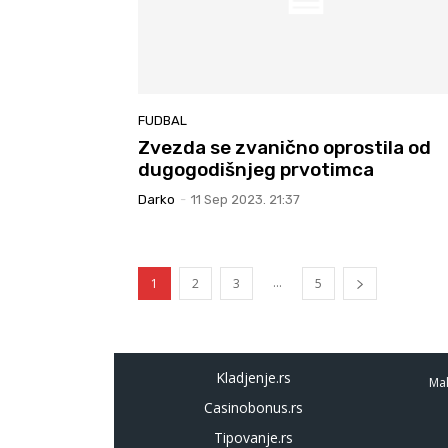
FUDBAL
Zvezda se zvanično oprostila od
dugogodišnjeg prvotimca
Darko
-
11 Sep 2023. 21:37
...
1
2
3
5
Kladjenje.rs
Mal
Casinobonus.rs
Tipovanje.rs