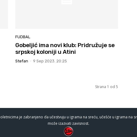
FUDBAL
Gobeljić ima novi klub: Pridružuje se
srpskoj koloniji u Atini
Stefan
-
9 Sep 2023. 20:25
Strana 1 od 5
oletnicima je zabranjeno da učestvuju u igrama na sreću, učešće u igrama na sr
može izazvati zavisnost.