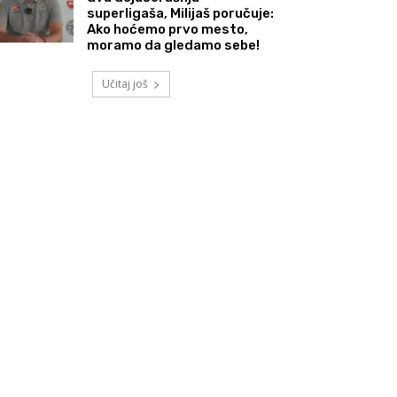
superligaša, Milijaš poručuje:
Ako hoćemo prvo mesto,
moramo da gledamo sebe!
Učitaj još