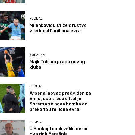
FUDBAL
Milenkoviću stiže društvo
vredno 40 miliona evra
KOŠARKA
Majk Tobi na pragu novog
kluba
FUDBAL
Arsenal novac predviđen za
Vinisijusa troše u Italiji:
Sprema se nova bomba od
preko 130 miliona evra!
FUDBAL
U Bačkoj Topoli veliki derbi
dva dojučerašnja