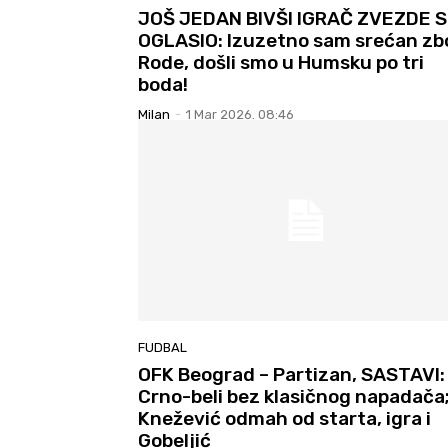
JOŠ JEDAN BIVŠI IGRAČ ZVEZDE 
OGLASIO: Izuzetno sam srećan zb
Rode, došli smo u Humsku po tri
boda!
Milan
-
1 Mar 2026. 08:46
FUDBAL
OFK Beograd – Partizan, SASTAVI:
Crno-beli bez klasičnog napadača
Knežević odmah od starta, igra i
Gobeljić