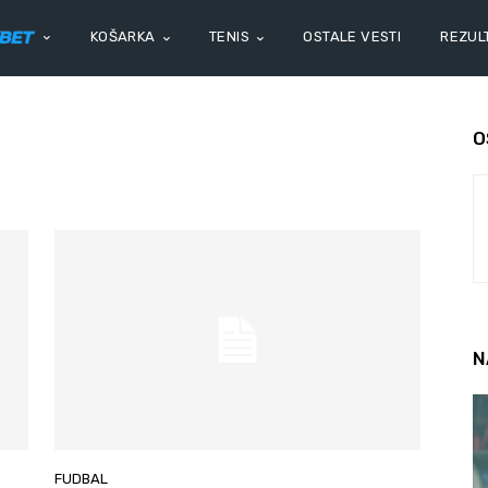
KOŠARKA
TENIS
OSTALE VESTI
REZULT
O
N
FUDBAL