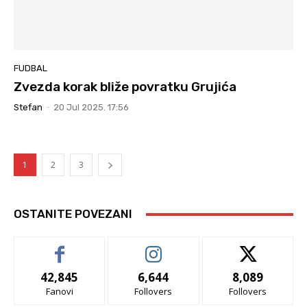
FUDBAL
Zvezda korak bliže povratku Grujića
Stefan
-
20 Jul 2025. 17:56
1
2
3
OSTANITE POVEZANI
42,845
6,644
8,089
Fanovi
Follovers
Follovers