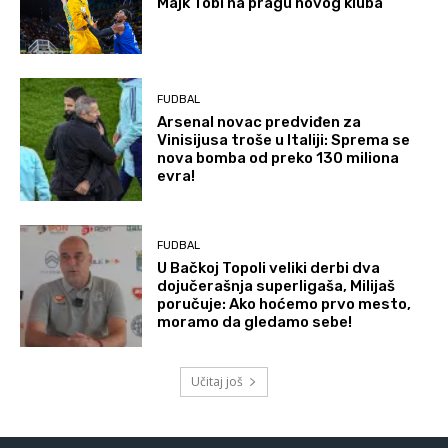
Majk Tobi na pragu novog kluba
FUDBAL
Arsenal novac predviđen za
Vinisijusa troše u Italiji: Sprema se
nova bomba od preko 130 miliona
evra!
FUDBAL
U Bačkoj Topoli veliki derbi dva
dojučerašnja superligaša, Milijaš
poručuje: Ako hoćemo prvo mesto,
moramo da gledamo sebe!
Učitaj još