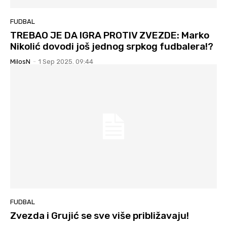
FUDBAL
TREBAO JE DA IGRA PROTIV ZVEZDE: Marko
Nikolić dovodi još jednog srpkog fudbalera!?
MilosN
-
1 Sep 2025. 09:44
FUDBAL
Zvezda i Grujić se sve više približavaju!