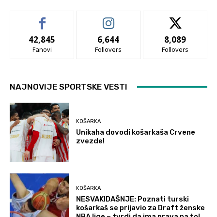
42,845
6,644
8,089
Fanovi
Follovers
Follovers
NAJNOVIJE SPORTSKE VESTI
KOŠARKA
Unikaha dovodi košarkaša Crvene
zvezde!
KOŠARKA
NESVAKIDAŠNJE: Poznati turski
košarkaš se prijavio za Draft ženske
NBA lige – tvrdi da ima prava na to!