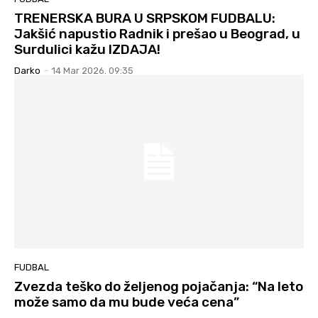
TRENERSKA BURA U SRPSKOM FUDBALU:
Jakšić napustio Radnik i prešao u Beograd, u
Surdulici kažu IZDAJA!
Darko
-
14 Mar 2026. 09:35
FUDBAL
Zvezda teško do željenog pojačanja: “Na leto
može samo da mu bude veća cena”