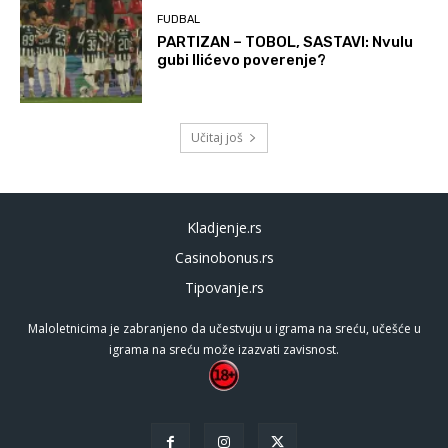
FUDBAL
PARTIZAN – TOBOL, SASTAVI: Nvulu
gubi Ilićevo poverenje?
Učitaj još
Kladjenje.rs
Casinobonus.rs
Tipovanje.rs
Maloletnicima je zabranjeno da učestvuju u igrama na sreću, učešće u
igrama na sreću može izazvati zavisnost.