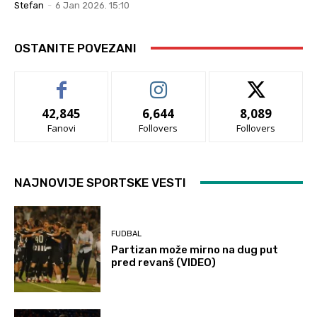
Stefan
-
6 Jan 2026. 15:10
OSTANITE POVEZANI
42,845
6,644
8,089
Fanovi
Follovers
Follovers
NAJNOVIJE SPORTSKE VESTI
FUDBAL
Partizan može mirno na dug put
pred revanš (VIDEO)