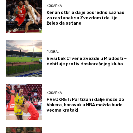
KOŠARKA
Kenan otkrio da je posredno saznao
za rastanak sa Zvezdom i da li je
želeo da ostane
FUDBAL
Bivši bek Crvene zvezde u Mladosti –
debituje protiv doskorašnjeg kluba
KOŠARKA
PREOKRET: Partizan i dalje može do
Vokera, boravak u NBA možda bude
veoma kratak!