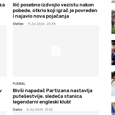
 za
Ilić posebno izdvojio vezistu nakon
pobede, otkrio koji igrač je povređen
i najavio nova pojačanja
Stefan
-
11 Jul 2026. 20:38
FUDBAL
v
Bivši napadač Partizana nastavlja
putešestvije, sledeća stanica
legendarni engleski klub!
Darko
-
4 Jul 2026. 13:50