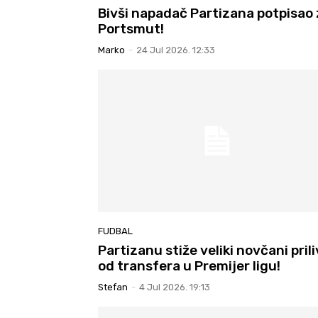
Bivši napadač Partizana potpisao
Portsmut!
Marko
-
24 Jul 2026. 12:33
FUDBAL
Partizanu stiže veliki novčani prili
od transfera u Premijer ligu!
Stefan
-
4 Jul 2026. 19:13