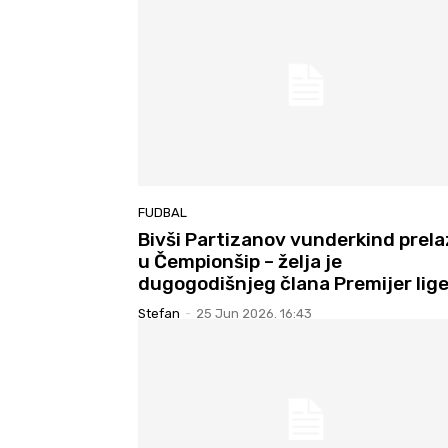
FUDBAL
Bivši Partizanov vunderkind prela
u Čempionšip – želja je
dugogodišnjeg člana Premijer lige
Stefan
-
25 Jun 2026. 16:43