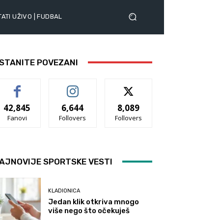
ATI UŽIVO | FUDBAL
STANITE POVEZANI
42,845
6,644
8,089
Fanovi
Follovers
Follovers
AJNOVIJE SPORTSKE VESTI
KLADIONICA
Jedan klik otkriva mnogo
više nego što očekuješ