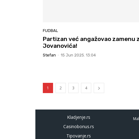
FUDBAL
Partizan već angažovao zamenu 
Jovanovića!
Stefan
-
15 Jun 2025. 13:04
1
2
3
4
Kladjenje.rs
Mal
Casinobonus.rs
Tipovanje.rs