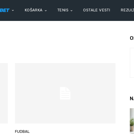
KOŠARKA
TENIS
OSTALE VESTI
REZULT
O
N
FUDBAL