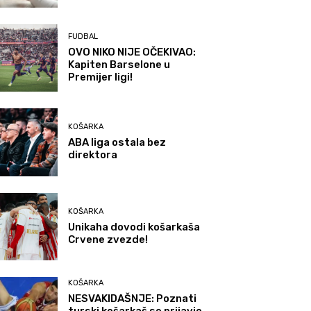
FUDBAL
OVO NIKO NIJE OČEKIVAO:
Kapiten Barselone u
Premijer ligi!
KOŠARKA
ABA liga ostala bez
direktora
KOŠARKA
Unikaha dovodi košarkaša
Crvene zvezde!
KOŠARKA
NESVAKIDAŠNJE: Poznati
turski košarkaš se prijavio