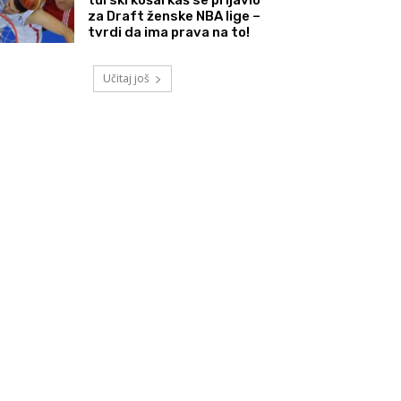
za Draft ženske NBA lige –
tvrdi da ima prava na to!
Učitaj još