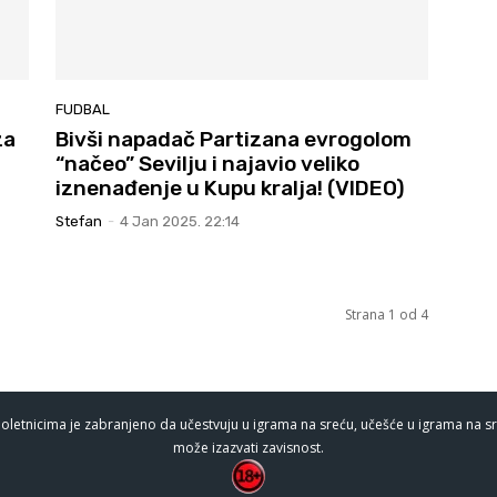
FUDBAL
za
Bivši napadač Partizana evrogolom
“načeo” Sevilju i najavio veliko
iznenađenje u Kupu kralja! (VIDEO)
Stefan
-
4 Jan 2025. 22:14
Strana 1 od 4
oletnicima je zabranjeno da učestvuju u igrama na sreću, učešće u igrama na sr
može izazvati zavisnost.