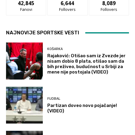
42,845
6,644
8,089
Fanovi
Follovers
Follovers
NAJNOVIJE SPORTSKE VESTI
KOŠARKA
Rajaković: Otišao sam iz Zvezde jer
nisam dobio 8 plata, otišao sam da
bih preživeo, budućnost u Srbiji za
mene nije postojala (VIDEO)
FUDBAL
Partizan doveo novo pojačanje!
(VIDEO)