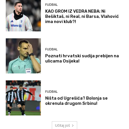
FUDBAL
KAO GROM IZ VEDRA NEBA: Ni
Bešiktaš, ni Real, ni Barsa, Vlahović
ima novi klub?!
FUDBAL
Poznati hrvatski sudija prebijen na
ulicama Osijeka!
FUDBAL
Ništa od Ugrešića? Bolonja se
okrenula drugom Srbinu!
Učitaj još