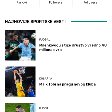
Fanovi
Follovers
Follovers
NAJNOVIJE SPORTSKE VESTI
FUDBAL
Milenkoviću stiže društvo vredno 40
miliona evra
KOŠARKA
Majk Tobi na pragu novog kluba
FUDBAL