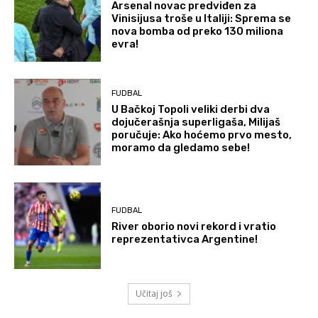
Arsenal novac predviđen za
Vinisijusa troše u Italiji: Sprema se
nova bomba od preko 130 miliona
evra!
FUDBAL
U Bačkoj Topoli veliki derbi dva
dojučerašnja superligaša, Milijaš
poručuje: Ako hoćemo prvo mesto,
moramo da gledamo sebe!
FUDBAL
River oborio novi rekord i vratio
reprezentativca Argentine!
Učitaj još